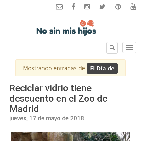
B
S
u
e
s
c
Mostrando entradas de
El Día de
c
c
a
i
r
o
Reciclar vidrio tiene
n
descuento en el Zoo de
e
s
Madrid
jueves, 17 de mayo de 2018