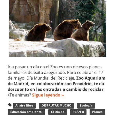
Ir a pasar un día en el Zoo es uno de esos planes
familiares de éxito asegurado. Para celebrar el 17
de mayo, Día Mundial del Reciclaje,
Zoo Aquarium
de Madrid, en colaboración con Ecovidrio, te da
descuento en las entradas a cambio de reciclar
.
¿Te animas?
Sigue leyendo »
Al aire libre
DISFRUTAR MUCHO
Ecología
Educación ambiental
El Día de
PLAN B
Planes