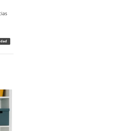
cias
idad