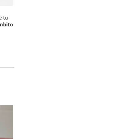
e tu
ámbito