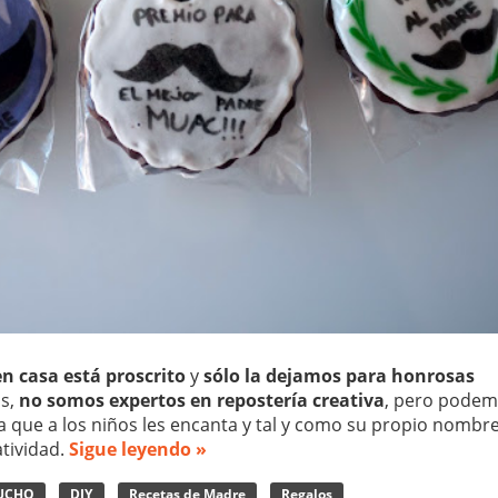
en casa está proscrito
y
sólo la dejamos para honrosas
s,
no somos expertos en repostería creativa
, pero pode
a que a los niños les encanta y tal y como su propio nombr
atividad.
Sigue leyendo »
MUCHO
DIY
Recetas de Madre
Regalos