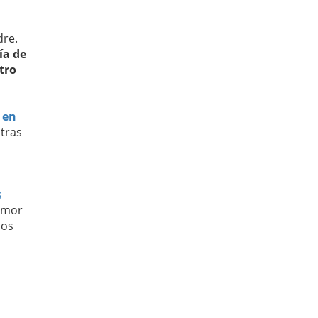
dre.
ía de
tro
 en
tras
s
umor
dos