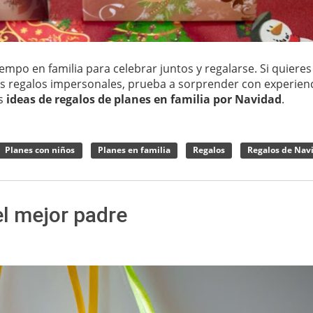
empo en familia para celebrar juntos y regalarse. Si quieres
os regalos impersonales, prueba a sorprender con experien
es
ideas de regalos de planes en familia por Navidad
.
Planes con niños
Planes en familia
Regalos
Regalos de Nav
el mejor padre