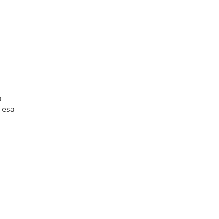
o
 esa