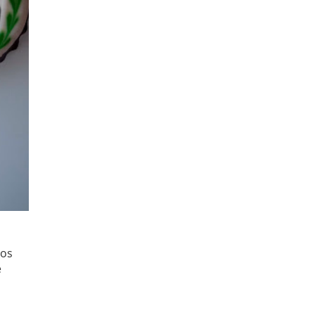
mos
e