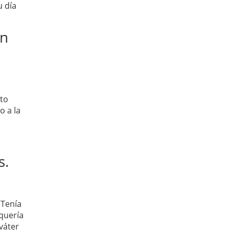
u día
en
ito
o a la
s.
 Tenía
quería
váter