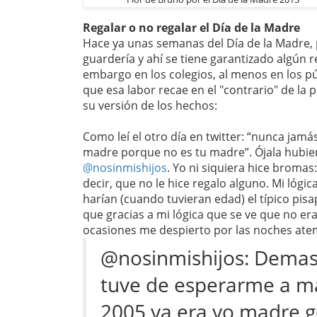
Regalar o no regalar el Día de la Madre
Hace ya unas semanas del Día de la Madre, 
guardería y ahí se tiene garantizado algún r
embargo en los colegios, al menos en los púb
que esa labor recae en el "contrario" de la 
su versión de los hechos:
Como leí el otro día en twitter: “nunca jamá
madre porque no es tu madre”. Ójala hubie
@nosinmishijos
. Yo ni siquiera hice bromas
decir, que no le hice regalo alguno. Mi lóg
harían (cuando tuvieran edad) el típico pisa
que gracias a mi lógica que se ve que no e
ocasiones me despierto por las noches atem
@nosinmishijos: Demasi
tuve de esperarme a m
2005 ya era yo madre g