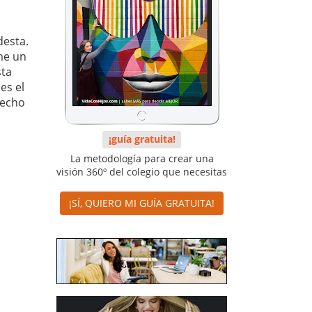
desta.
me un
sta
es el
hecho
¡guía gratuita!
La metodología para crear una
visión 360º del colegio que necesitas
¡SÍ, QUIERO MI GUÍA GRATUITA!