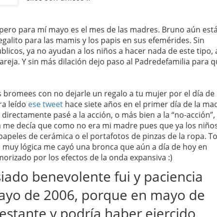
pero para mí mayo es el mes de las madres. Bruno aún está
egalito para las mamis y los papis en sus efemérides. Sin
licos, ya no ayudan a los niños a hacer nada de este tipo, 
pareja. Y sin más dilación dejo paso al Padredefamilia para 
s bromees con no dejarle un regalo a tu mujer por el día de 
ra leído
ese tweet
hace siete años en el primer día de la ma
: directamente pasé a la acción, o más bien a la “no-acción”,
ica me decía que como no era mi madre pues que ya los niños
papeles de cerámica o el portafotos de pinzas de la ropa. To
ra muy lógica me cayó una bronca que aún a día de hoy en
orizado por los efectos de la onda expansiva :)
ado benevolente fui y paciencia
ayo de 2006, porque en mayo de
estante y podría haber ejercido