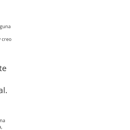
lguna
y creo
te
l.
una
a,