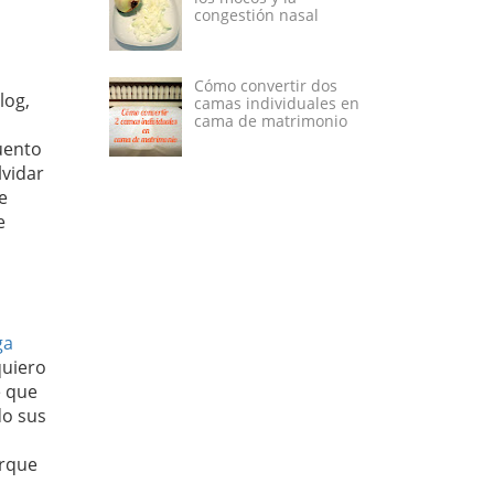
congestión nasal
Cómo convertir dos
log,
camas individuales en
cama de matrimonio
cuento
lvidar
e
e
ga
quiero
e que
o sus
orque