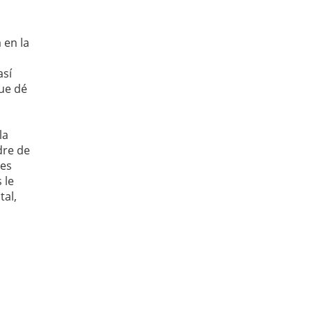
 en la
así
que dé
la
dre de
 es
 le
tal,