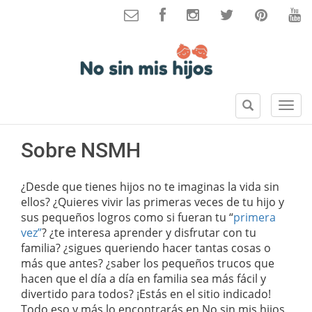
B
S
u
e
s
c
Sobre NSMH
c
c
a
i
r
o
¿Desde que tienes hijos no te imaginas la vida sin
n
ellos? ¿Quieres vivir las primeras veces de tu hijo y
e
sus pequeños logros como si fueran tu “
primera
s
vez”
? ¿te interesa aprender y disfrutar con tu
familia? ¿sigues queriendo hacer tantas cosas o
más que antes? ¿saber los pequeños trucos que
hacen que el día a día en familia sea más fácil y
divertido para todos? ¡Estás en el sitio indicado!
Todo eso y más lo encontrarás en No sin mis hijos,