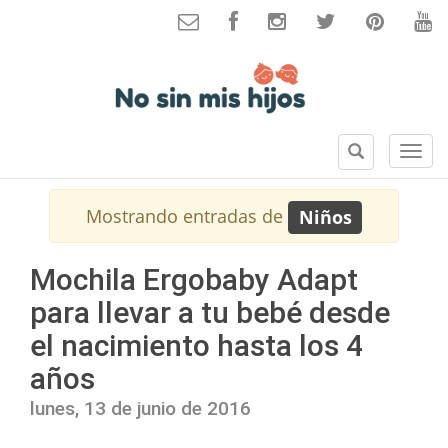
B
S
u
e
s
c
Mostrando entradas de
Niños
c
c
a
i
r
o
Mochila Ergobaby Adapt
n
para llevar a tu bebé desde
e
s
el nacimiento hasta los 4
años
lunes, 13 de junio de 2016