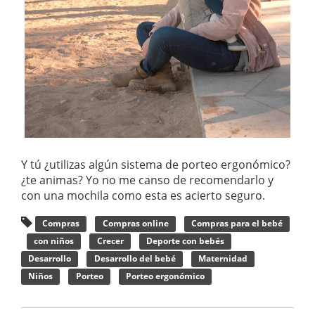
Y tú ¿utilizas algún sistema de porteo ergonómico?
¿te animas? Yo no me canso de recomendarlo y
con una mochila como esta es acierto seguro.
Compras
Compras online
Compras para el bebé
con niños
Crecer
Deporte con bebés
Desarrollo
Desarrollo del bebé
Maternidad
Niños
Porteo
Porteo ergonómico