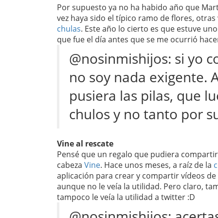
Por supuesto ya no ha habido año que Marti
vez haya sido el típico ramo de flores, otr
chulas
. Este año lo cierto es que estuve un
que fue el día antes que se me ocurrió hacer
@nosinmishijos: si yo c
no soy nada exigente. 
pusiera las pilas, que 
chulos y no tanto por s
Vine al rescate
Pensé que un regalo que pudiera compartir co
cabeza
Vine
. Hace unos meses, a raíz de la
c
aplicación para crear y compartir vídeos de
aunque no le veía la utilidad. Pero claro, t
tampoco le veía la utilidad a twitter :D
@nosinmishijos: acertas