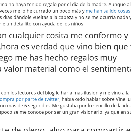
na no haya tenido regalo por el día de la madre. Aunque a
as veces me lo he currado un poco más y
me han salido cosas
os días dándole vueltas a la cabeza y no se me ocurría nada 
le un detallito con ayuda de los niños.
on cualquier cosita me conformo y
Ahora es verdad que vino bien que 
luego me has hecho regalos muy
u valor material como el sentimenta
n los lectores del blog le haría más ilusión y me vino a la
ompra por parte de twitter
, había oído hablar sobre Vine: 
 no más de 6 segundos. Me gustaba por lo sencillo de la ide
ampoco se me conoce por ser un gran visionario, ya que en s
te de pleno, algo para compartir 