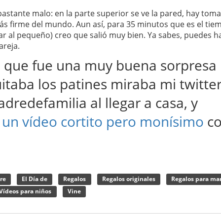
bastante malo: en la parte superior se ve la pared, hay tom
ás firme del mundo. Aun así, para 35 minutos que es el tie
ar al pequeño) creo que salió muy bien. Ya sabes, puedes h
areja.
i que fue una muy buena sorpresa
taba los patines miraba mi twitter
dredefamilia al llegar a casa, y
 un vídeo cortito pero monísimo
c
dre
El Día de
Regalos
Regalos originales
Regalos para m
Vídeos para niños
Vine