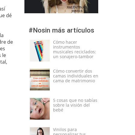
así
que dé
#Nosin más artículos
la
dre de
Cómo hacer
instrumentos
 es
musicales reciclados:
 le
un sonajero-tambor
tal,
Cómo convertir dos
camas individuales en
cama de matrimonio
5 cosas que no sabías
sobre la visión del
bebé
Vinilos para
personalizar tus