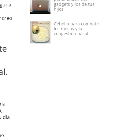
gadgets y los de tus
lguna
hijos
y creo
Cebolla para combatir
los mocos y la
congestión nasal
te
l.
una
a,
u día
en