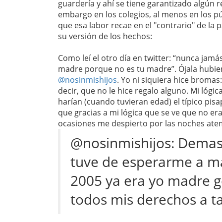
guardería y ahí se tiene garantizado algún r
embargo en los colegios, al menos en los púb
que esa labor recae en el "contrario" de la 
su versión de los hechos:
Como leí el otro día en twitter: “nunca jamá
madre porque no es tu madre”. Ójala hubie
@nosinmishijos
. Yo ni siquiera hice bromas
decir, que no le hice regalo alguno. Mi lóg
harían (cuando tuvieran edad) el típico pisa
que gracias a mi lógica que se ve que no e
ocasiones me despierto por las noches atem
@nosinmishijos: Demasi
tuve de esperarme a m
2005 ya era yo madre g
todos mis derechos a ta