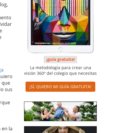
log,
cuento
lvidar
e
e
¡guía gratuita!
La metodología para crear una
ga
visión 360º del colegio que necesitas
quiero
e que
¡SÍ, QUIERO MI GUÍA GRATUITA!
o sus
orque
 en la