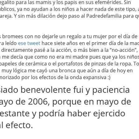
egalito para las mamis y los papis en sus efemérides. Sin
licos, ya no ayudan a los niños a hacer nada de este tipo, 
pareja. Y sin más dilación dejo paso al Padredefamilia para 
s bromees con no dejarle un regalo a tu mujer por el día de 
ra leído
ese tweet
hace siete años en el primer día de la ma
: directamente pasé a la acción, o más bien a la “no-acción”,
ica me decía que como no era mi madre pues que ya los niños
papeles de cerámica o el portafotos de pinzas de la ropa. To
ra muy lógica me cayó una bronca que aún a día de hoy en
orizado por los efectos de la onda expansiva :)
ado benevolente fui y paciencia
ayo de 2006, porque en mayo de
estante y podría haber ejercido
l efecto.