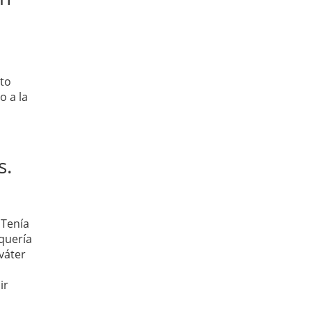
ito
o a la
s.
 Tenía
quería
váter
ir