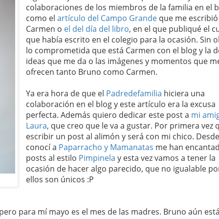
colaboraciones de los miembros de la familia en el b
como el
artículo del Campo Grande
que me escribió
Carmen o
el del día del libro
, en el que publiqué el 
que había escrito en el colegio para la ocasión. Sin o
lo comprometida que está Carmen con el blog y la d
ideas que me da o las imágenes y momentos que m
ofrecen tanto Bruno como Carmen.
Ya era hora de que el
Padredefamilia
hiciera una
colaboración en el blog y este artículo era la excusa
perfecta. Además quiero dedicar este post a
mi ami
Laura
, que creo que le va a gustar. Por primera vez 
escribir un post al alimón y será con mi chico. Desd
conocí a
Paparracho y Mamanatas
me han encantad
posts al estilo
Pimpinela
y esta vez vamos a tener la
ocasión de hacer algo parecido, que no igualable p
ellos son únicos :P
pero para mí mayo es el mes de las madres. Bruno aún está