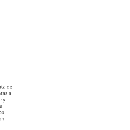
nta de
ntas a
e y
e
ba
ión