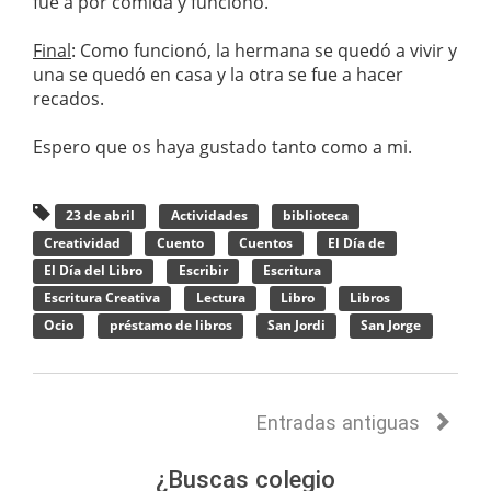
fue a por comida y funcionó.
Final
: Como funcionó, la hermana se quedó a vivir y
una se quedó en casa y la otra se fue a hacer
recados.
Espero que os haya gustado tanto como a mi.
23 de abril
Actividades
biblioteca
Creatividad
Cuento
Cuentos
El Día de
El Día del Libro
Escribir
Escritura
Escritura Creativa
Lectura
Libro
Libros
Ocio
préstamo de libros
San Jordi
San Jorge
Entradas antiguas
¿Buscas colegio