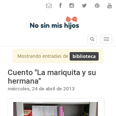
B
S
u
e
s
c
Mostrando entradas de
biblioteca
c
c
a
i
r
o
Cuento "La mariquita y su
n
hermana"
e
s
miércoles, 24 de abril de 2013