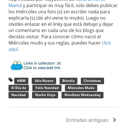
Mamá
y participar es muy fácil, solo debes publicar
los miércoles una foto (s) sin escribir nada para
explicarla (s) (de ahí viene lo mudo). Luego no
olvides enlazar en el linky que está debajo y dejar
un comentario en cada uno de los blogs que
decidas visitar. Para conocer cómo nació el
Miércoles mudo y sus reglas, puedes hacer
click
aquí
.
#MM
Año Nuevo
Brindis
Christmas
El Día de
Feliz Navidad
Miércoles Mudo
Navidad
Noche Vieja
Wordless Wednesday
Entradas antiguas