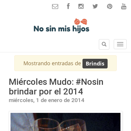
B
S
u
e
s
c
Mostrando entradas de
Brindis
c
c
a
i
r
o
Miércoles Mudo: #Nosin
n
brindar por el 2014
e
s
miércoles, 1 de enero de 2014