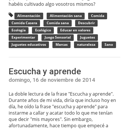
habéis cultivado algo vosotros mismos?
Alimentación
Alimentación sana
Comida
Comida Casera
Comida sana
Descubrir
Ecología
Ecológico
Educar en valores
Experimentar
Juego Sensorial
Juguetes
Juguetes educativos
Marcas
naturaleza
Sano
Escucha y aprende
domingo, 16 de noviembre de 2014
La doble lectura de la frase "Escucha y aprende".
Durante años de mi vida, diría que incluso hoy en
día, he oído la frase "escucha y aprende" para
instarme a callar y acatar todo lo que me tenían
que decir "mis mayores". Sin embargo,
afortunadamente, hace tiempo que empecé a