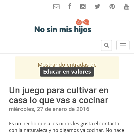
B
S
u
e
s
c
Mostrando entradas de
c
c
Educar en valores
a
i
r
o
n
Un juego para cultivar en
e
casa lo que vas a cocinar
s
miércoles, 27 de enero de 2016
Es un hecho que a los niños les gusta el contacto
con la naturaleza y no digamos ya cocinar. No hace