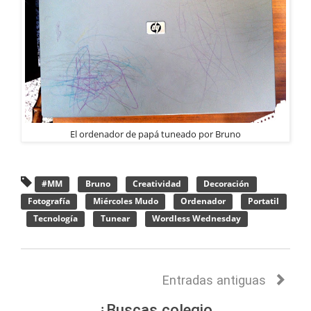
El ordenador de papá tuneado por Bruno
#MM
Bruno
Creatividad
Decoración
Fotografía
Miércoles Mudo
Ordenador
Portatil
Tecnología
Tunear
Wordless Wednesday
Entradas antiguas
¿Buscas colegio