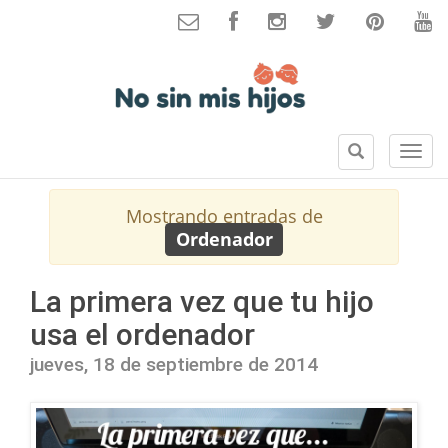
B
S
u
e
s
c
Mostrando entradas de
c
c
Ordenador
a
i
r
o
n
La primera vez que tu hijo
e
usa el ordenador
s
jueves, 18 de septiembre de 2014