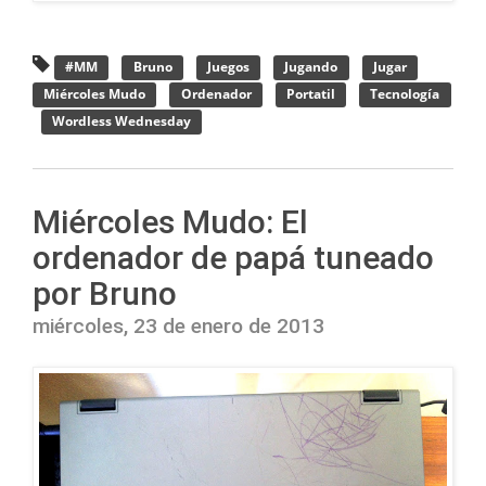
#MM
Bruno
Juegos
Jugando
Jugar
Miércoles Mudo
Ordenador
Portatil
Tecnología
Wordless Wednesday
Miércoles Mudo: El
ordenador de papá tuneado
por Bruno
miércoles, 23 de enero de 2013