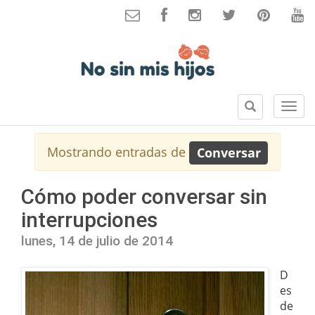
B
S
u
e
s
c
Mostrando entradas de
Conversar
c
c
a
i
r
o
Cómo poder conversar sin
n
interrupciones
e
s
lunes, 14 de julio de 2014
D
es
de