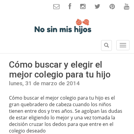
B
S
u
e
s
c
Cómo buscar y elegir el
c
c
a
mejor colegio para tu hijo
i
r
o
lunes, 31 de marzo de 2014
n
e
Cómo buscar el mejor colegio para tu hijo es el
s
gran quebradero de cabeza cuando los niños
tienen entre dos y tres años. Se agolpan las dudas
de estar eligiendo lo mejor y una vez tomada la
decisión cruzar los dedos para que entre en el
colegio deseado