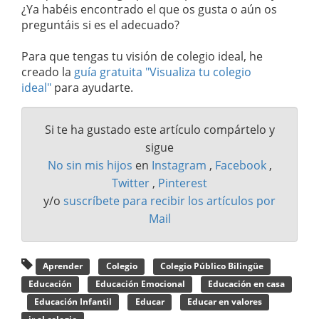
¿Ya habéis encontrado el que os gusta o aún os
preguntáis si es el adecuado?
Para que tengas tu visión de colegio ideal, he
creado la
guía gratuita "Visualiza tu colegio
ideal"
para ayudarte.
Si te ha gustado este artículo compártelo y
sigue
No sin mis hijos
en
Instagram
,
Facebook
,
Twitter
,
Pinterest
y/o
suscríbete para recibir los artículos por
Mail
Aprender
Colegio
Colegio Público Bilingüe
Educación
Educación Emocional
Educación en casa
Educación Infantil
Educar
Educar en valores