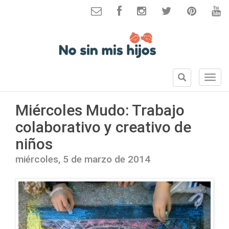
B
S
u
e
s
c
Miércoles Mudo: Trabajo
c
c
a
colaborativo y creativo de
i
r
o
niños
n
e
miércoles, 5 de marzo de 2014
s