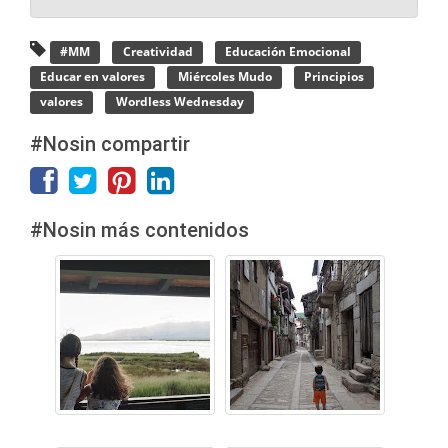
#MM
Creatividad
Educación Emocional
Educar en valores
Miércoles Mudo
Principios
valores
Wordless Wednesday
#Nosin compartir
#Nosin más contenidos