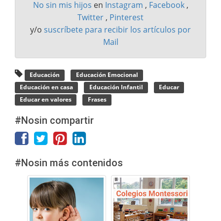
No sin mis hijos
en
Instagram
,
Facebook
,
Twitter
,
Pinterest
y/o
suscríbete para recibir los artículos por
Mail
Educación
Educación Emocional
Educación en casa
Educación Infantil
Educar
Educar en valores
Frases
#Nosin compartir
#Nosin más contenidos