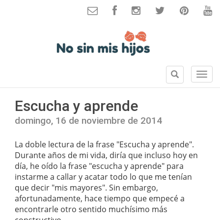
B
S
u
e
s
c
Escucha y aprende
c
c
a
i
domingo, 16 de noviembre de 2014
r
o
n
La doble lectura de la frase "Escucha y aprende".
e
Durante años de mi vida, diría que incluso hoy en
s
día, he oído la frase "escucha y aprende" para
instarme a callar y acatar todo lo que me tenían
que decir "mis mayores". Sin embargo,
afortunadamente, hace tiempo que empecé a
encontrarle otro sentido muchísimo más