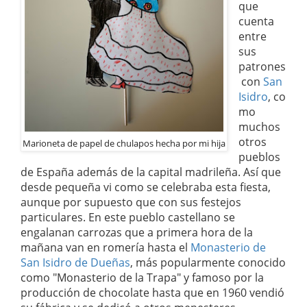
que
cuenta
entre
sus
patrones
con
San
Isidro
, co
mo
muchos
otros
Marioneta de papel de chulapos hecha por mi hija
pueblos
de España además de la capital madrileña. Así que
desde pequeña vi como se celebraba esta fiesta,
aunque por supuesto que con sus festejos
particulares. En este pueblo castellano se
engalanan carrozas que a primera hora de la
mañana van en romería hasta el
Monasterio de
San Isidro de Dueñas
, más popularmente conocido
como "Monasterio de la Trapa" y famoso por la
producción de chocolate hasta que en 1960 vendió