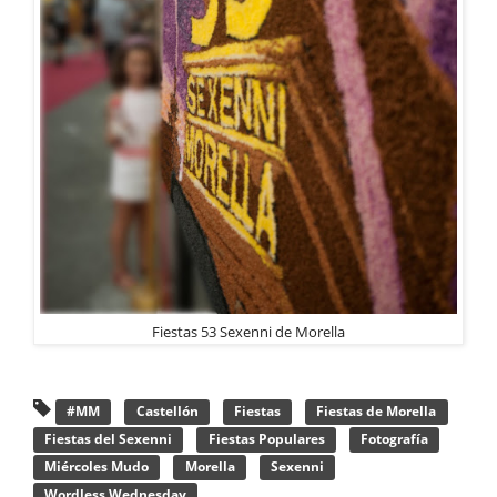
Fiestas 53 Sexenni de Morella
#MM
Castellón
Fiestas
Fiestas de Morella
Fiestas del Sexenni
Fiestas Populares
Fotografía
Miércoles Mudo
Morella
Sexenni
Wordless Wednesday