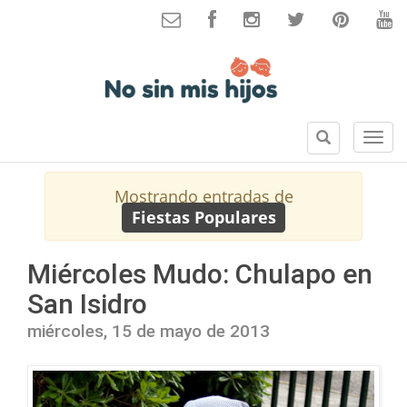
B
S
u
e
s
c
Mostrando entradas de
c
c
Fiestas Populares
a
i
r
o
n
Miércoles Mudo: Chulapo en
e
San Isidro
s
miércoles, 15 de mayo de 2013