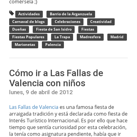
comérsela ;)
Actividades
Barrio de la Arganzuela
Carnaval de blogs
Celebraciones
Creatividad
Dueñas
Fiesta de San Isidro
Fiestas
Fiestas Populares
La Trapa
Madresfera
Madrid
Marionetas
Palencia
Cómo ir a Las Fallas de
Valencia con niños
lunes, 9 de abril de 2012
Las Fallas de Valencia
es una famosa fiesta de
arraigada tradición y está declarada como fiesta de
Interés Turístico Internacional. Es por ello que hace
tiempo que sentía curiosidad por esta celebración,
la tenía como asignatura pendiente, había que ir