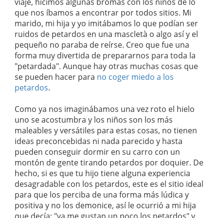
viaje, hicimos algunas bromas con los niños de lo
que nos íbamos a encontrar por todos sitios. Mi
marido, mi hija y yo imitábamos lo que podían ser
ruidos de petardos en una mascletà o algo así y el
pequeño no paraba de reírse. Creo que fue una
forma muy divertida de prepararnos para toda la
"petardada". Aunque hay otras muchas cosas que
se pueden hacer para
no coger miedo a los
petardos
.
Como ya nos imaginábamos una vez roto el hielo
uno se acostumbra y los niños son los más
maleables y versátiles para estas cosas, no tienen
ideas preconcebidas ni nada parecido y hasta
pueden conseguir dormir en su carro con un
montón de gente tirando petardos por doquier. De
hecho, si es que tu hijo tiene alguna experiencia
desagradable con los petardos, este es el sitio ideal
para que los perciba de una forma más lúdica y
positiva y no los demonice, así le ocurrió a mi hija
que decía: "ya me gustan un poco los petardos" y