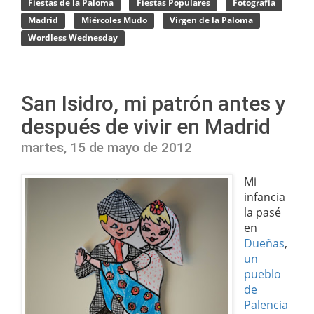
Fiestas de la Paloma
Fiestas Populares
Fotografía
Madrid
Miércoles Mudo
Virgen de la Paloma
Wordless Wednesday
San Isidro, mi patrón antes y
después de vivir en Madrid
martes, 15 de mayo de 2012
Mi
infancia
la pasé
en
Dueñas
,
un
pueblo
de
Palencia