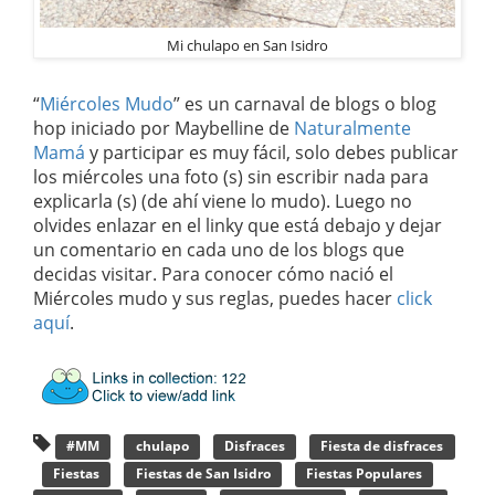
Mi chulapo en San Isidro
“
Miércoles Mudo
” es un carnaval de blogs o blog
hop iniciado por Maybelline de
Naturalmente
Mamá
y participar es muy fácil, solo debes publicar
los miércoles una foto (s) sin escribir nada para
explicarla (s) (de ahí viene lo mudo). Luego no
olvides enlazar en el linky que está debajo y dejar
un comentario en cada uno de los blogs que
decidas visitar. Para conocer cómo nació el
Miércoles mudo y sus reglas, puedes hacer
click
aquí
.
#MM
chulapo
Disfraces
Fiesta de disfraces
Fiestas
Fiestas de San Isidro
Fiestas Populares