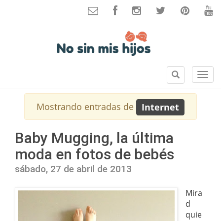
B
S
u
e
s
c
Mostrando entradas de
Internet
c
c
a
i
r
o
Baby Mugging, la última
n
moda en fotos de bebés
e
s
sábado, 27 de abril de 2013
Mira
d
quie