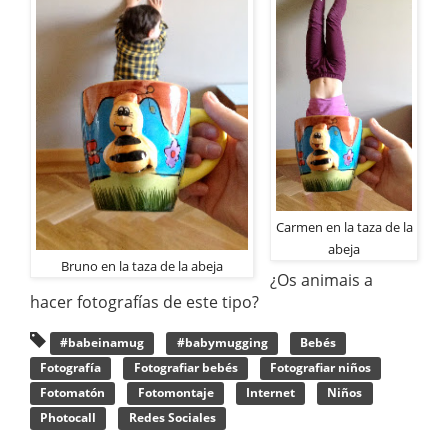
Carmen en la taza de la
abeja
Bruno en la taza de la abeja
¿Os animais a
hacer fotografías de este tipo?
#babeinamug
#babymugging
Bebés
Fotografía
Fotografiar bebés
Fotografiar niños
Fotomatón
Fotomontaje
Internet
Niños
Photocall
Redes Sociales