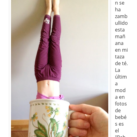
n se
ha
zamb
ullido
esta
mañ
ana
en mi
taza
de té.
La
últim
a
mod
a en
fotos
de
bebé
s es
el