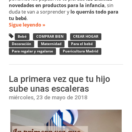
novedades en productos para la infancia
, sin
duda te van a sorprender y
lo querrás todo para
tu bebé
.
Sigue leyendo »
Bebé
COMPRAR BIEN
CREAR HOGAR
Decoración
Maternidad
Para el bebé
Para regalar y regalarse
Puericultura Madrid
La primera vez que tu hijo
sube unas escaleras
miércoles, 23 de mayo de 2018