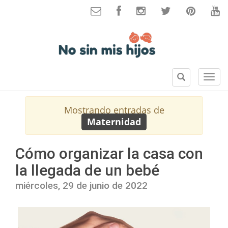
B
S
u
e
s
c
Mostrando entradas de
c
c
Maternidad
a
i
r
o
n
Cómo organizar la casa con
e
la llegada de un bebé
s
miércoles, 29 de junio de 2022