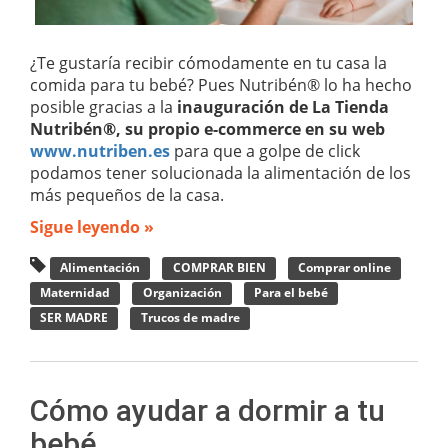
¿Te gustaría recibir cómodamente en tu casa la
comida para tu bebé? Pues Nutribén® lo ha hecho
posible gracias a la
inauguración de La Tienda
Nutribén®, su propio e-commerce en su web
www.nutriben.es
para que a golpe de click
podamos tener solucionada la alimentación de los
más pequeños de la casa.
Sigue leyendo »
Alimentación
COMPRAR BIEN
Comprar online
Maternidad
Organización
Para el bebé
SER MADRE
Trucos de madre
Cómo ayudar a dormir a tu
bebé