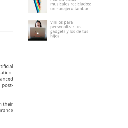
musicales reciclados:
un sonajero-tambor
Vinilos para
personalizar tus
gadgets y los de tus
hijos
ificial
atient
vanced
 post-
h their
urance