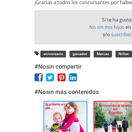
¡Gracias a todos los concursantes por haber
Si te ha gust
No sin mis hijos
e
y/o
suscríbet
aniversario
ganador
Marcas
Niños
#Nosin compartir
#Nosin más contenidos