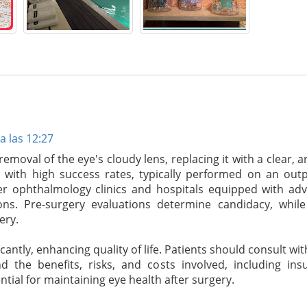
a las 12:27
emoval of the eye's cloudy lens, replacing it with a clear, art
 with high success rates, typically performed on an outp
ier ophthalmology clinics and hospitals equipped with ad
ns. Pre-surgery evaluations determine candidacy, while
ery.
antly, enhancing quality of life. Patients should consult wit
d the benefits, risks, and costs involved, including ins
tial for maintaining eye health after surgery.