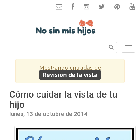
B
S
u
e
s
c
Mostrando entradas de
c
c
Revisión de la vista
a
i
r
o
n
Cómo cuidar la vista de tu
e
hijo
s
lunes, 13 de octubre de 2014