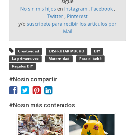
sigue
No sin mis hijos
en
Instagram
,
Facebook
,
Twitter
,
Pinterest
y/o
suscríbete para recibir los artículos por
Mail
Creatividad
DISFRUTAR MUCHO
DIY
La primera vez
Maternidad
Para el bebé
Regalos DIY
#Nosin compartir
#Nosin más contenidos