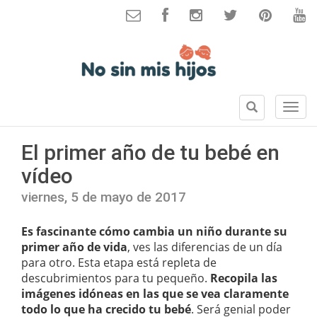
B
S
u
e
s
c
El primer año de tu bebé en
c
c
a
vídeo
i
r
o
viernes, 5 de mayo de 2017
n
e
Es fascinante cómo cambia un niño durante su
s
primer año de vida
, ves las diferencias de un día
para otro. Esta etapa está repleta de
descubrimientos para tu pequeño.
Recopila las
imágenes idóneas en las que se vea claramente
todo lo que ha crecido tu bebé
. Será genial poder