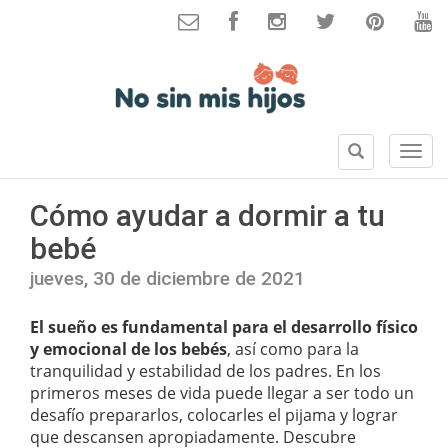
B
S
u
e
s
c
Cómo ayudar a dormir a tu
c
c
a
bebé
i
r
o
jueves, 30 de diciembre de 2021
n
e
El sueño es fundamental para el desarrollo físico
s
y emocional de los bebés
, así como para la
tranquilidad y estabilidad de los padres. En los
primeros meses de vida puede llegar a ser todo un
desafío prepararlos, colocarles el pijama y lograr
que descansen apropiadamente. Descubre