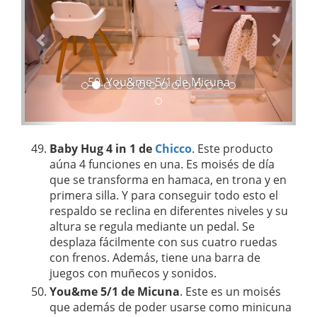
r
i
i
e
o
n
r
t
e
50. You&me 5/1 de Micuna
Baby Hug 4 in 1 de
Chicco
. Este producto
aúna 4 funciones en una. Es moisés de día
que se transforma en hamaca, en trona y en
primera silla. Y para conseguir todo esto el
respaldo se reclina en diferentes niveles y su
altura se regula mediante un pedal. Se
desplaza fácilmente con sus cuatro ruedas
con frenos. Además, tiene una barra de
juegos con muñecos y sonidos.
You&me 5/1 de Micuna
. Este es un moisés
que además de poder usarse como minicuna