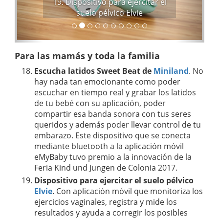
19. Dispositivo para ejercitar el
e
suelo pélvico Elvie
Para las mamás y toda la familia
Escucha latidos Sweet Beat de
Miniland
. No
hay nada tan emocionante como poder
escuchar en tiempo real y grabar los latidos
de tu bebé con su aplicación, poder
compartir esa banda sonora con tus seres
queridos y además poder llevar control de tu
embarazo. Este dispositivo que se conecta
mediante bluetooth a la aplicación móvil
eMyBaby tuvo premio a la innovación de la
Feria Kind und Jungen de Colonia 2017.
Dispositivo para ejercitar el suelo pélvico
Elvie
. Con aplicación móvil que monitoriza los
ejercicios vaginales, registra y mide los
resultados y ayuda a corregir los posibles