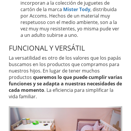
incorporan a la colección de juguetes de
cartón de la marca
Mister Tody
, distribuida
por Accoms. Hechos de un material muy
respetuoso con el medio ambiente, son a la
vez muy muy resistentes, yo misma pude ver
a un adulto subirse a uno.
FUNCIONAL Y VERSÁTIL
La versatilidad es otro de los valores que los papás
buscamos en los productos que compramos para
nuestros hijos. En lugar de tener muchos
productos
queremos lo que puede cumplir varias
funciones y se adapta a nuestras necesidades de
cada momento
. La eficiencia para simplificar la
vida familiar.
A
S
n
i
t
g
e
u