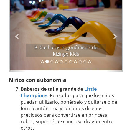
n
i
t
g
e
u
r
i
i
e
o
n
r
t
8. Cucharas ergonómicas de
e
Kizingo Kids
Niños con autonomía
Baberos de talla grande de
Little
Champions
. Pensados para que los niños
puedan utilizarlo, ponérselo y quitárselo de
forma autónoma y con unos diseños
preciosos para convertirse en princesa,
robot, superhéroe e incluso dragón entre
otros.