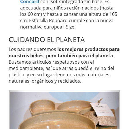
Concord
con isofix integrado sin base. Es
adecuada para niños recién nacidos (hasta
los 60 cm) y hasta alcanzar una altura de 105
cm. Esta silla Reboard cumple con la nueva
normativa europea i-Size.
CUIDANDO EL PLANETA
Los padres queremos
los mejores productos para
nuestros bebés, pero también para el planeta
.
Buscamos artículos respetuosos con el
medioambiente, así que atrás quedó el reino del
plástico y en su lugar tenemos más materiales
naturales, orgánicos y reciclados.
A
S
n
i
t
g
e
u
r
i
i
e