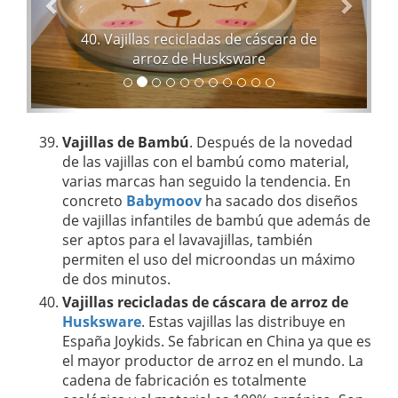
o
n
r
t
40. Vajillas recicladas de cáscara de
e
arroz de Husksware
Vajillas de Bambú
. Después de la novedad
de las vajillas con el bambú como material,
varias marcas han seguido la tendencia. En
concreto
Babymoov
ha sacado dos diseños
de vajillas infantiles de bambú que además de
ser aptos para el lavavajillas, también
permiten el uso del microondas un máximo
de dos minutos.
Vajillas recicladas de cáscara de arroz de
Husksware
. Estas vajillas las distribuye en
España Joykids. Se fabrican en China ya que es
el mayor productor de arroz en el mundo. La
cadena de fabricación es totalmente