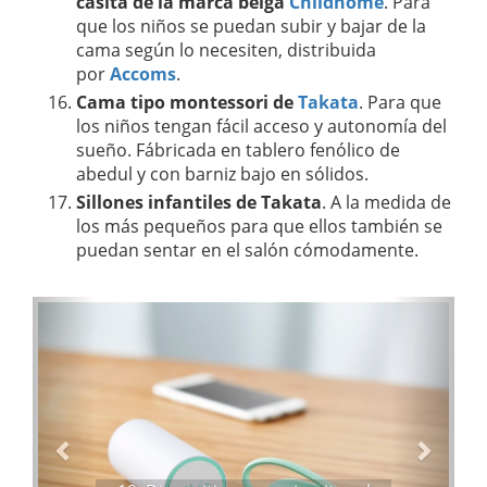
casita de la marca belga
Childhome
. Para
que los niños se puedan subir y bajar de la
cama según lo necesiten, distribuida
por
Accoms
.
Cama tipo montessori de
Takata
. Para que
los niños tengan fácil acceso y autonomía del
sueño. Fábricada en tablero fenólico de
abedul y con barniz bajo en sólidos.
Sillones infantiles de Takata
. A la medida de
los más pequeños para que ellos también se
puedan sentar en el salón cómodamente.
A
S
n
i
t
g
e
u
r
i
i
e
o
n
r
t