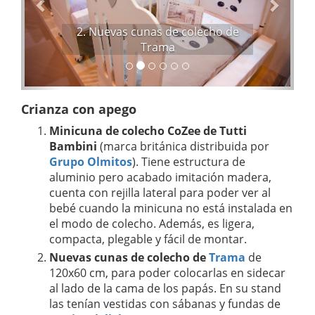
o
n
r
t
2. Nuevas cunas de colecho de
e
Trama
Crianza con apego
Minicuna de colecho CoZee de Tutti
Bambini
(marca británica distribuida por
Grupo Olmitos
). Tiene estructura de
aluminio pero acabado imitación madera,
cuenta con rejilla lateral para poder ver al
bebé cuando la minicuna no está instalada en
el modo de colecho. Además, es ligera,
compacta, plegable y fácil de montar.
Nuevas cunas de colecho de
Trama
de
120x60 cm, para poder colocarlas en sidecar
al lado de la cama de los papás. En su stand
las tenían vestidas con sábanas y fundas de