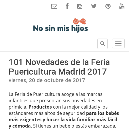
B
S
u
e
s
c
101 Novedades de la Feria
c
c
a
Puericultura Madrid 2017
i
r
o
viernes, 20 de octubre de 2017
n
e
La Feria de Puericultura acoge a las marcas
s
infantiles que presentan sus novedades en
primicia.
Productos
con la mejor calidad y los
estándares más altos de seguridad
para los bebés
más exigentes y hacer la vida familiar más fácil
y cómoda
. Si tienes un bebé o estás embarazada,