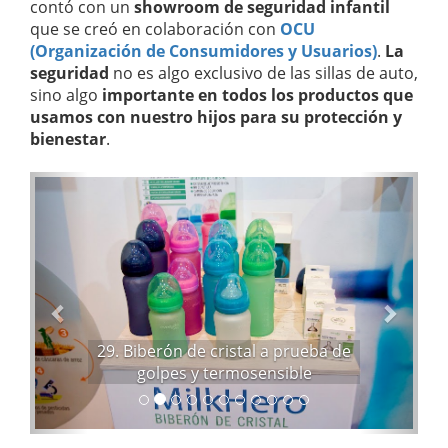
contó con un
showroom de seguridad infantil
que se creó en colaboración con
OCU
(Organización de Consumidores y Usuarios)
.
La
seguridad
no es algo exclusivo de las sillas de auto,
sino algo
importante en todos los productos que
usamos con nuestro hijos para su protección y
bienestar
.
A
S
n
i
t
g
e
u
r
i
i
e
o
n
r
t
29. Biberón de cristal a prueba de
e
golpes y termosensible