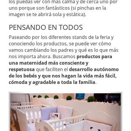
los puedas ver con más calma y de cerca uno por
uno porque son fantásticos (si pinchas en la
imagen se te abrirá sola y estática).
PENSANDO EN TODOS
Paseando por los diferentes stands de la feria y
conociendo los productos, se puede ver cómo
vamos cambiando los padres y qué es lo que más
nos importa ahora. Buscamos
productos para
una maternidad más consciente y
respetuosa
que faciliten el
desarrollo autónomo
de los bebés y que nos hagan la vida más fácil,
cómoda y agradable a toda la familia
.
A
S
n
i
t
g
e
u
r
i
i
e