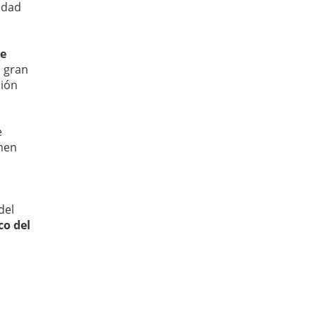
edad
de
 gran
ción
e
rmen
del
co del