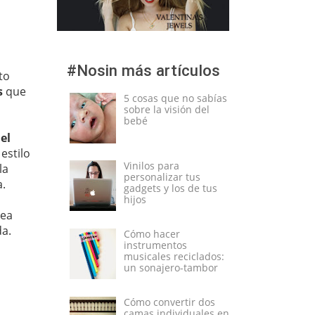
#Nosin más artículos
to
s
que
5 cosas que no sabías
sobre la visión del
bebé
 el
estilo
Vinilos para
la
personalizar tus
a.
gadgets y los de tus
hijos
sea
da.
Cómo hacer
instrumentos
musicales reciclados:
un sonajero-tambor
Cómo convertir dos
camas individuales en