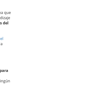
ya que
dizaje
s del
el
ra
 para
ningún