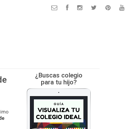
¿Buscas colegio
de
para tu hijo?
simo
de