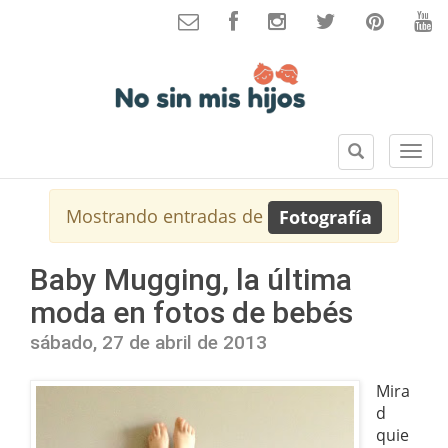
B
S
u
e
s
c
Mostrando entradas de
Fotografía
c
c
a
i
r
o
Baby Mugging, la última
n
moda en fotos de bebés
e
s
sábado, 27 de abril de 2013
Mira
d
quie