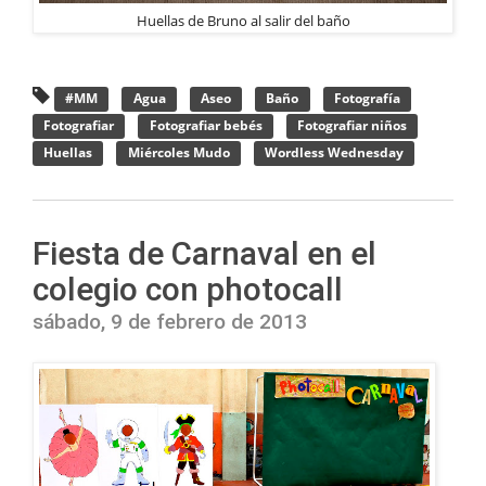
Huellas de Bruno al salir del baño
#MM
Agua
Aseo
Baño
Fotografía
Fotografiar
Fotografiar bebés
Fotografiar niños
Huellas
Miércoles Mudo
Wordless Wednesday
Fiesta de Carnaval en el
colegio con photocall
sábado, 9 de febrero de 2013