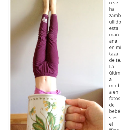
n se
ha
zamb
ullido
esta
mañ
ana
en mi
taza
de té.
La
últim
a
mod
a en
fotos
de
bebé
s es
el