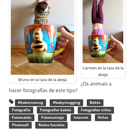
Carmen en la taza de la
abeja
Bruno en la taza de la abeja
¿Os animais a
hacer fotografías de este tipo?
#babeinamug
#babymugging
Bebés
Fotografía
Fotografiar bebés
Fotografiar niños
Fotomatón
Fotomontaje
Internet
Niños
Photocall
Redes Sociales