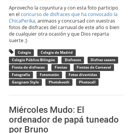
Aprovecho la coyuntura y con esta foto participo
en el
concurso de disfraces que ha convocado la
ChicaPerika
, animaos y concursad con vuestras
fotos de disfraces del carnaval de este año o bien
de cualquier otra ocasión y que Dios reparta
suerte ;)
Colegio
Colegio de Madrid
Colegio Público Bilingüe
Disfraces
Disfraz casero
Fiesta de disfraces
Fiestas
Fiestas de Carnaval
Fotografía
Fotomatón
Fotos divertidas
Gangnam Style
Photobooth
Photocall
Miércoles Mudo: El
ordenador de papá tuneado
por Bruno