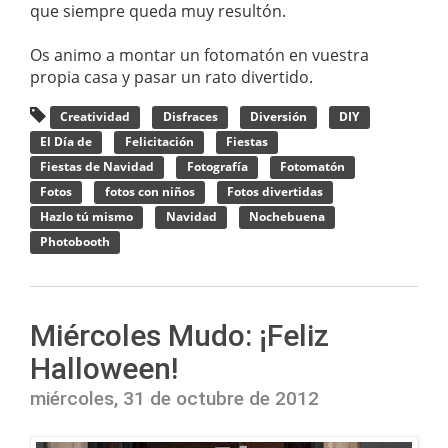
que siempre queda muy resultón.
Os animo a montar un fotomatón en vuestra
propia casa y pasar un rato divertido.
Creatividad
Disfraces
Diversión
DIY
El Día de
Felicitación
Fiestas
Fiestas de Navidad
Fotografía
Fotomatón
Fotos
fotos con niños
Fotos divertidas
Hazlo tú mismo
Navidad
Nochebuena
Photobooth
Miércoles Mudo: ¡Feliz
Halloween!
miércoles, 31 de octubre de 2012