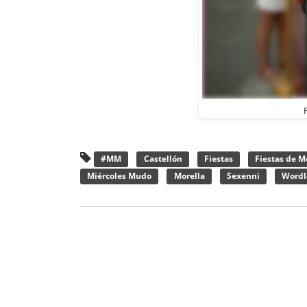
#MM
Castellón
Fiestas
Fiestas de M
Miércoles Mudo
Morella
Sexenni
Wordl