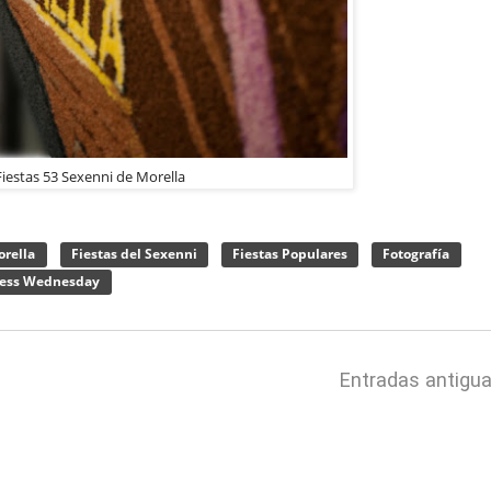
Fiestas 53 Sexenni de Morella
orella
Fiestas del Sexenni
Fiestas Populares
Fotografía
ess Wednesday
Entradas antigu