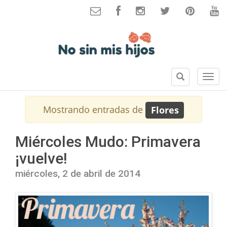
B
S
u
e
s
c
Mostrando entradas de
Flores
c
c
a
i
r
o
Miércoles Mudo: Primavera
n
¡vuelve!
e
s
miércoles, 2 de abril de 2014