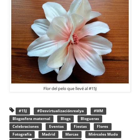
Flor del pelo que llevé al #15J
#15J
#Desvirtualizaciónrealya
#MM
Blogosfera maternal
Blogs
Blogueras
Celebraciones
Eventos
Fiestas
Flores
Fotografía
Madrid
Marcas
Miércoles Mudo