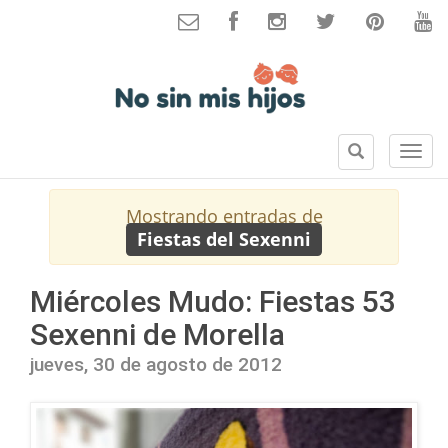
B
S
u
e
s
c
Mostrando entradas de
c
c
Fiestas del Sexenni
a
i
r
o
n
Miércoles Mudo: Fiestas 53
e
Sexenni de Morella
s
jueves, 30 de agosto de 2012