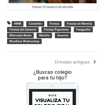
Fiestas 53 Sexenni de Morella
#MM
Castellón
Fiestas
Fiestas de Morella
Fiestas del Sexenni
Fiestas Populares
Fotografía
Miércoles Mudo
Morella
Sexenni
Wordless Wednesday
Entradas antiguas
¿Buscas colegio
para tu hijo?