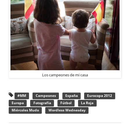
Los campeones de mi casa
#MM
Campeones
España
Eurocopa 2012
Europa
Fotografía
Fútbol
La Roja
Miércoles Mudo
Wordless Wednesday