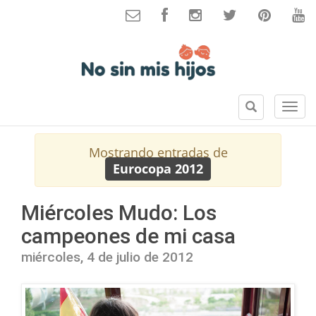
B
S
u
e
s
c
Mostrando entradas de
c
c
Eurocopa 2012
a
i
r
o
n
Miércoles Mudo: Los
e
campeones de mi casa
s
miércoles, 4 de julio de 2012