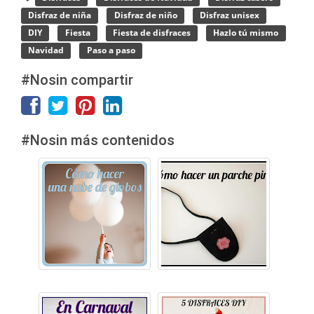
Disfraz de niña
Disfraz de niño
Disfraz unisex
DIY
Fiesta
Fiesta de disfraces
Hazlo tú mismo
Navidad
Paso a paso
#Nosin compartir
#Nosin más contenidos