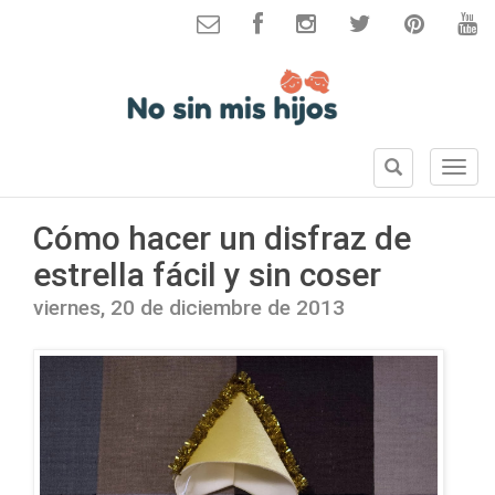
B
S
u
e
s
c
Cómo hacer un disfraz de
c
c
a
estrella fácil y sin coser
i
r
o
viernes, 20 de diciembre de 2013
n
e
s