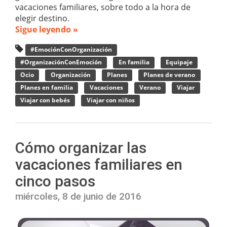
vacaciones familiares, sobre todo a la hora de
elegir destino.
Sigue leyendo »
#EmociónConOrganización
#OrganizaciónConEmoción
En familia
Equipaje
Ocio
Organización
Planes
Planes de verano
Planes en familia
Vacaciones
Verano
Viajar
Viajar con bebés
Viajar con niños
Cómo organizar las
vacaciones familiares en
cinco pasos
miércoles, 8 de junio de 2016