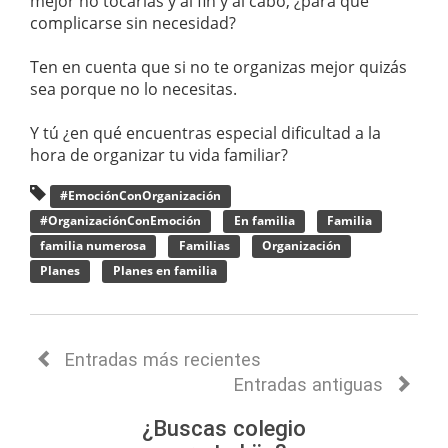
mejor no tocarlas y al fin y al cabo, ¿para qué
complicarse sin necesidad?
Ten en cuenta que si no te organizas mejor quizás
sea porque no lo necesitas.
Y tú ¿en qué encuentras especial dificultad a la
hora de organizar tu vida familiar?
#EmociónConOrganización
#OrganizaciónConEmoción
En familia
Familia
familia numerosa
Familias
Organización
Planes
Planes en familia
Entradas más recientes
Entradas antiguas
¿Buscas colegio