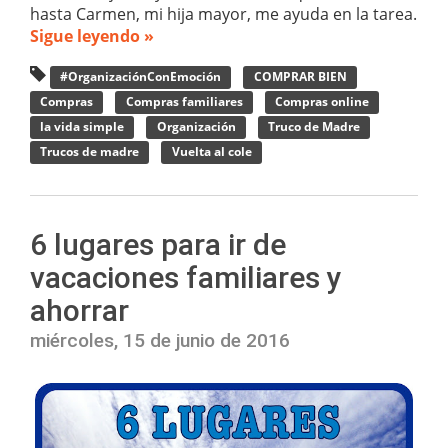
hasta Carmen, mi hija mayor, me ayuda en la tarea.
Sigue leyendo »
#OrganizaciónConEmoción
COMPRAR BIEN
Compras
Compras familiares
Compras online
la vida simple
Organización
Truco de Madre
Trucos de madre
Vuelta al cole
6 lugares para ir de
vacaciones familiares y
ahorrar
miércoles, 15 de junio de 2016