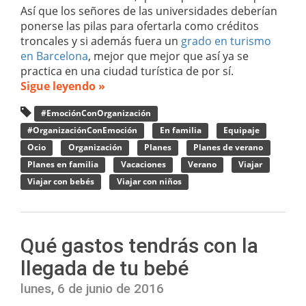
Así que los señores de las universidades deberían
ponerse las pilas para ofertarla como créditos
troncales y si además fuera un
grado en turismo
en Barcelona
, mejor que mejor que así ya se
practica en una ciudad turística de por sí.
Sigue leyendo »
#EmociónConOrganización
#OrganizaciónConEmoción
En familia
Equipaje
Ocio
Organización
Planes
Planes de verano
Planes en familia
Vacaciones
Verano
Viajar
Viajar con bebés
Viajar con niños
Qué gastos tendrás con la
llegada de tu bebé
lunes, 6 de junio de 2016