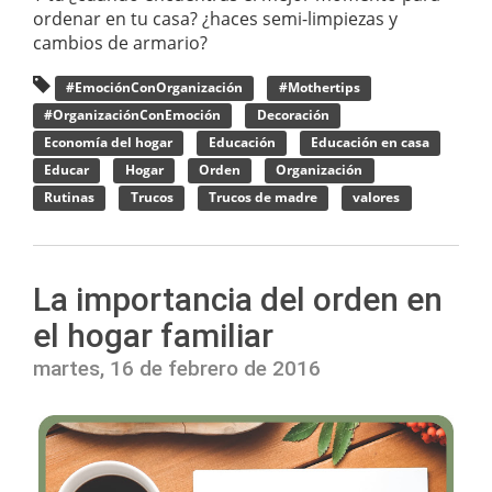
ordenar en tu casa? ¿haces semi-limpiezas y
cambios de armario?
#EmociónConOrganización
#Mothertips
#OrganizaciónConEmoción
Decoración
Economía del hogar
Educación
Educación en casa
Educar
Hogar
Orden
Organización
Rutinas
Trucos
Trucos de madre
valores
La importancia del orden en
el hogar familiar
martes, 16 de febrero de 2016