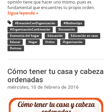
opinión tiene que hacer uno mismo, pues es
fundamental que encuentres tu propio orden.
Sigue leyendo »
#EmociónConOrganización
#Mothertips
#OrganizaciónConEmoción
Decoración
Economía del hogar
Educación
Educación en casa
Educar
Hogar
Orden
Organización
Rutinas
Cómo tener tu casa y cabeza
ordenadas
miércoles, 10 de febrero de 2016