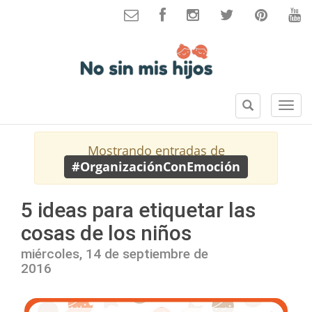
B
S
u
e
s
c
Mostrando entradas de
c
c
#OrganizaciónConEmoción
a
i
r
o
n
5 ideas para etiquetar las
e
cosas de los niños
s
miércoles, 14 de septiembre de
2016