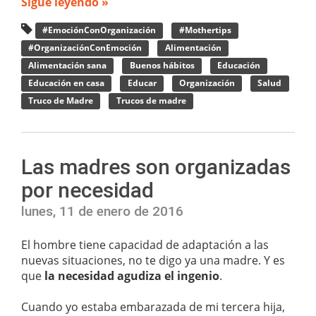
Sigue leyendo »
#EmociónConOrganización
#Mothertips
#OrganizaciónConEmoción
Alimentación
Alimentación sana
Buenos hábitos
Educación
Educación en casa
Educar
Organización
Salud
Truco de Madre
Trucos de madre
Las madres son organizadas
por necesidad
lunes, 11 de enero de 2016
El hombre tiene capacidad de adaptación a las
nuevas situaciones, no te digo ya una madre. Y es
que
la necesidad agudiza el ingenio
.
Cuando yo estaba embarazada de mi tercera hija,