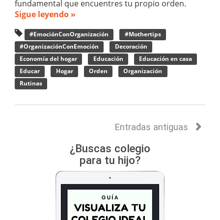
fundamental que encuentres tu propio orden.
Sigue leyendo »
#EmociónConOrganización
#Mothertips
#OrganizaciónConEmoción
Decoración
Economía del hogar
Educación
Educación en casa
Educar
Hogar
Orden
Organización
Rutinas
Entradas antiguas
¿Buscas colegio
para tu hijo?