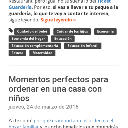
Restaurant, pero igual no te suena lo del
Ticket
Guardería
. Por eso,
si vas a llevar a tu peque a la
guardería, lo que te voy a contar te interesa
,
sigue leyendo.
Sigue leyendo »
Cuidado del bebé
Cuidar de los hijos
Economía
Economía del hogar
Educación
Educación complementaria
Educación Infantil
Educar
Maternidad
Momentos perfectos para
ordenar en una casa con
niños
jueves, 24 de marzo de 2016
Ya te conté
por qué es importante el orden en el
hogar familiar
y los ocho beneficios que obtendrás