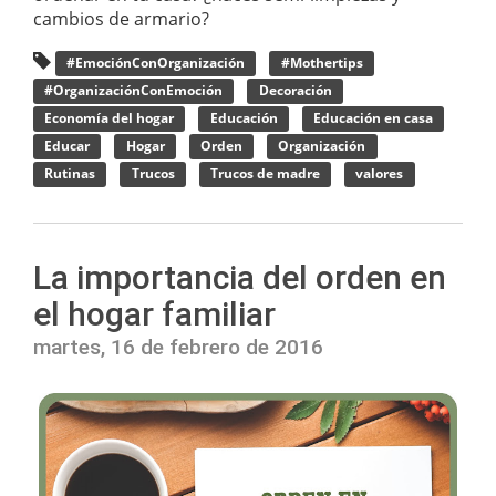
cambios de armario?
#EmociónConOrganización
#Mothertips
#OrganizaciónConEmoción
Decoración
Economía del hogar
Educación
Educación en casa
Educar
Hogar
Orden
Organización
Rutinas
Trucos
Trucos de madre
valores
La importancia del orden en
el hogar familiar
martes, 16 de febrero de 2016