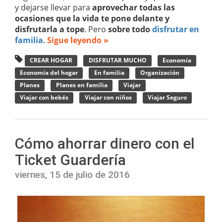
y dejarse llevar para
aprovechar todas las
ocasiones que la vida te pone delante y
disfrutarla a tope
. Pero
sobre todo
disfrutar en
familia
.
Sigue leyendo »
CREAR HOGAR
DISFRUTAR MUCHO
Economía
Economía del hogar
En familia
Organización
Planes
Planes en familia
Viajar
Viajar con bebés
Viajar con niños
Viajar Seguro
Cómo ahorrar dinero con el
Ticket Guardería
viernes, 15 de julio de 2016