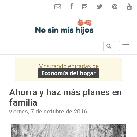
B
S
u
e
s
c
Mostrando entradas de
c
c
Economía del hogar
a
i
r
o
n
Ahorra y haz más planes en
e
familia
s
viernes, 7 de octubre de 2016