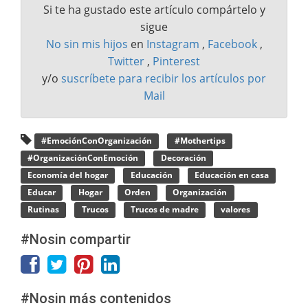
Si te ha gustado este artículo compártelo y
sigue
No sin mis hijos
en
Instagram
,
Facebook
,
Twitter
,
Pinterest
y/o
suscríbete para recibir los artículos por
Mail
#EmociónConOrganización
#Mothertips
#OrganizaciónConEmoción
Decoración
Economía del hogar
Educación
Educación en casa
Educar
Hogar
Orden
Organización
Rutinas
Trucos
Trucos de madre
valores
#Nosin compartir
#Nosin más contenidos