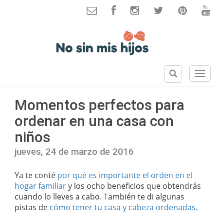
B
S
u
e
s
c
Momentos perfectos para
c
c
a
ordenar en una casa con
i
r
o
niños
n
e
jueves, 24 de marzo de 2016
s
Ya te conté
por qué es importante el orden en el
hogar familiar
y los ocho beneficios que obtendrás
cuando lo lleves a cabo. También te di algunas
pistas de
cómo tener tu casa y cabeza ordenadas
.