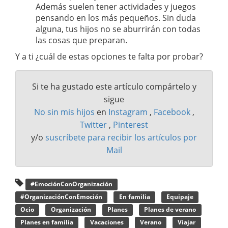
Además suelen tener actividades y juegos
pensando en los más pequeños. Sin duda
alguna, tus hijos no se aburrirán con todas
las cosas que preparan.
Y a ti ¿cuál de estas opciones te falta por probar?
Si te ha gustado este artículo compártelo y
sigue
No sin mis hijos
en
Instagram
,
Facebook
,
Twitter
,
Pinterest
y/o
suscríbete para recibir los artículos por
Mail
#EmociónConOrganización
#OrganizaciónConEmoción
En familia
Equipaje
Ocio
Organización
Planes
Planes de verano
Planes en familia
Vacaciones
Verano
Viajar