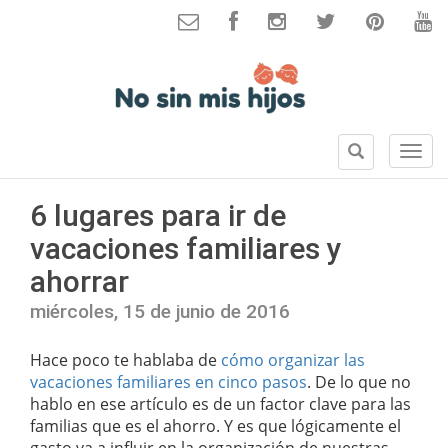
B
S
u
e
s
c
6 lugares para ir de
c
c
a
vacaciones familiares y
i
r
o
ahorrar
n
e
miércoles, 15 de junio de 2016
s
Hace poco te hablaba de
cómo organizar las
vacaciones familiares en cinco pasos
. De lo que no
hablo en ese artículo es de un factor clave para las
familias que es el ahorro. Y es que lógicamente el