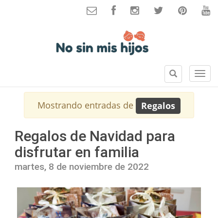
B
S
u
e
s
c
Mostrando entradas de
Regalos
c
c
a
i
r
o
Regalos de Navidad para
n
disfrutar en familia
e
s
martes, 8 de noviembre de 2022