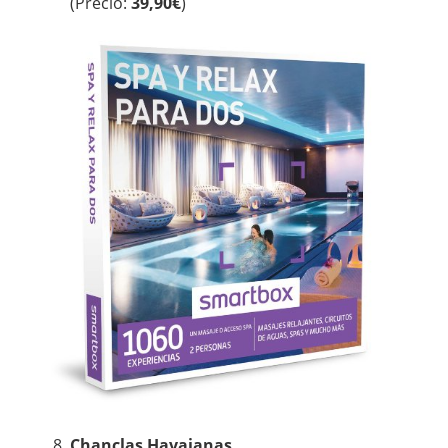
(Precio:
39,90€
)
Chanclas Havaianas