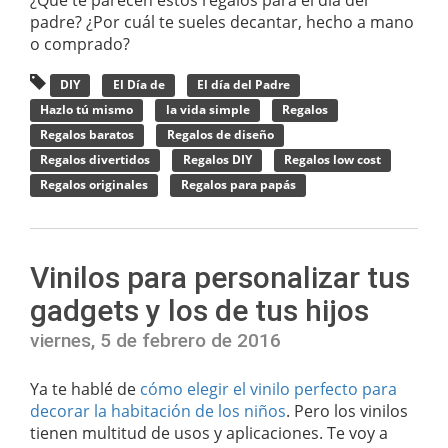
padre? ¿Por cuál te sueles decantar, hecho a mano
o comprado?
DIY
El Día de
El día del Padre
Hazlo tú mismo
la vida simple
Regalos
Regalos baratos
Regalos de diseño
Regalos divertidos
Regalos DIY
Regalos low cost
Regalos originales
Regalos para papás
Vinilos para personalizar tus
gadgets y los de tus hijos
viernes, 5 de febrero de 2016
Ya te hablé de
cómo elegir el vinilo perfecto para
decorar la habitación de los niños
. Pero los vinilos
tienen multitud de usos y aplicaciones. Te voy a