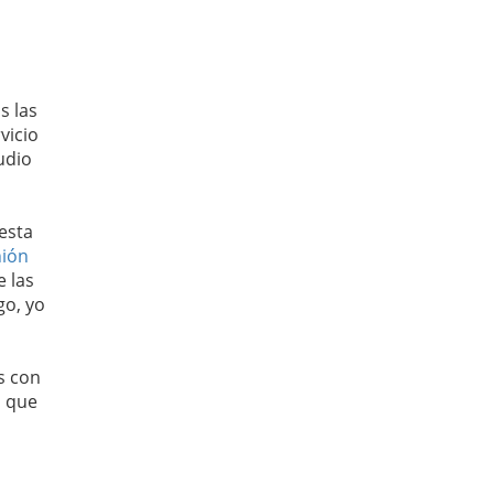
s las
vicio
udio
esta
nión
 las
go, yo
s con
o que