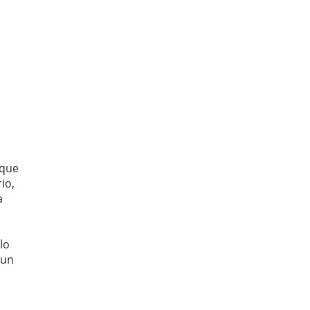
 que
io,
a
lo
 un