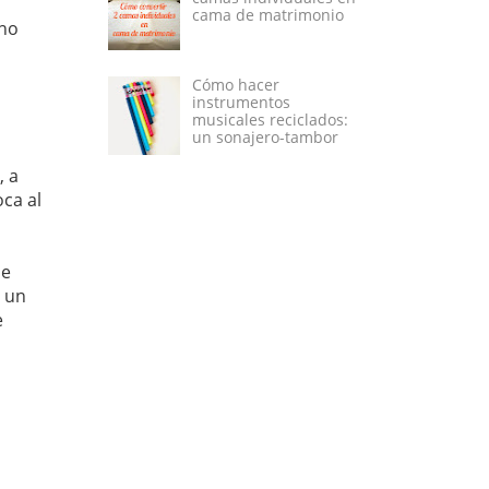
cama de matrimonio
eno
Cómo hacer
instrumentos
musicales reciclados:
un sonajero-tambor
, a
oca al
le
r un
e