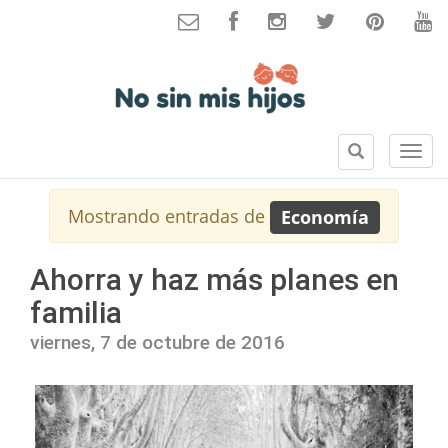
B
S
u
e
s
c
Mostrando entradas de
Economía
c
c
a
i
r
o
Ahorra y haz más planes en
n
familia
e
s
viernes, 7 de octubre de 2016