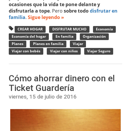
ocasiones que la vida te pone delante y
disfrutarla a tope
. Pero
sobre todo
disfrutar en
familia
.
Sigue leyendo »
CREAR HOGAR
DISFRUTAR MUCHO
Economía
Economía del hogar
En familia
Organización
Planes
Planes en familia
Viajar
Viajar con bebés
Viajar con niños
Viajar Seguro
Cómo ahorrar dinero con el
Ticket Guardería
viernes, 15 de julio de 2016