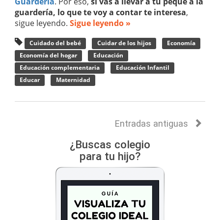
Guardería
. Por eso,
si vas a llevar a tu peque a la
guardería, lo que te voy a contar te interesa
,
sigue leyendo.
Sigue leyendo »
Cuidado del bebé
Cuidar de los hijos
Economía
Economía del hogar
Educación
Educación complementaria
Educación Infantil
Educar
Maternidad
Entradas antiguas
¿Buscas colegio
para tu hijo?