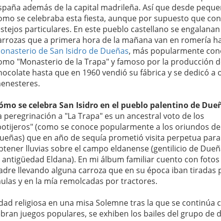
spaña además de la capital madrileña. Así que desde peque
omo se celebraba esta fiesta, aunque por supuesto que con
estejos particulares. En este pueblo castellano se engalanan
arrozas que a primera hora de la mañana van en romería ha
onasterio de San Isidro de Dueñas
, más popularmente con
omo "Monasterio de la Trapa" y famoso por la producción 
hocolate hasta que en 1960 vendió su fábrica y se dedicó a 
enesteres.
ómo se celebra San Isidro en el pueblo palentino de Due
a peregrinación a "La Trapa" es un ancestral voto de los
botijeros" (como se conoce popularmente a los oriundos de
ueñas) que en año de sequía prometió visita perpetua para
btener lluvias sobre el campo eldanense (gentilicio de Dueñ
a antigüedad Eldana). En mi álbum familiar cuento con fotos
adre llevando alguna carroza que en su época iban tiradas 
ulas y en la mía remolcadas por tractores.
dad religiosa en una misa Solemne tras la que se continúa 
ebran juegos populares, se exhiben los bailes del grupo de 