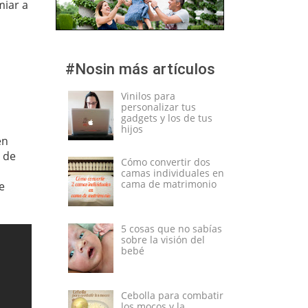
miar a
#Nosin más artículos
Vinilos para
personalizar tus
gadgets y los de tus
a
hijos
en
e de
Cómo convertir dos
camas individuales en
cama de matrimonio
e
5 cosas que no sabías
sobre la visión del
bebé
Cebolla para combatir
los mocos y la