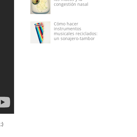
congestión nasal
Cómo hacer
instrumentos
musicales reciclados:
un sonajero-tambor
;)