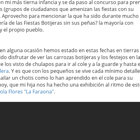
 en mi más tierna infancia y se da paso al concurso para pre
s (grupos de ciudadanos que amenizan las fiestas con su
os). Aprovecho para mencionar la que ha sido durante mucho
ería de las Fiestas Botijeras sin sus peñas? la mayoría con
 el propio pueblo.
 en alguna ocasión hemos estado en estas fechas en tierras
 disfrutar de ver las carrozas botijeras y los festejos en l
 los visto de chulapos para ir al cole y a la guarde y hasta 
dera
. Y es que con los pequeños se vive cada mínimo detall
bailar un chotis como lo han aprendido en el cole para su
hoy, que mi hija nos ha hecho una exhibición al ritmo de est
ola Flores "La Faraona"
.