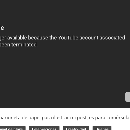
rioneta de papel para ilustrar mi post, es para comérsela 
aval de blogs
Celebraciones
Creatividad
Dueñas