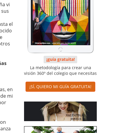
ña vi
 sus
sta el
ocido
de
otros
¡guía gratuita!
ñas
La metodología para crear una
visión 360º del colegio que necesitas
¡SÍ, QUIERO MI GUÍA GRATUITA!
as, en
 de mi
por
con
danza