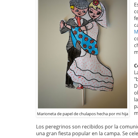
E
c
f
c
M
c
c
m
C
L
"
D
o
l
p
m
Marioneta de papel de chulapos hecha por mi hija
Los peregrinos son recibidos por la comuni
una gran fiesta popular en la campa. Se cel