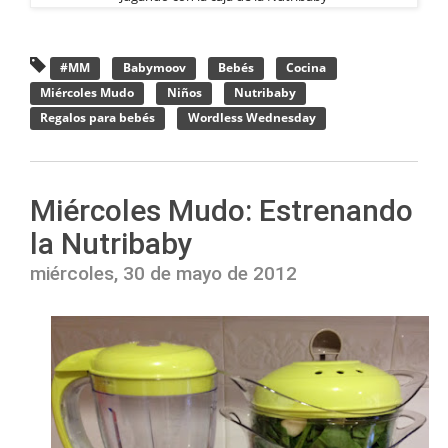
#MM
Babymoov
Bebés
Cocina
Miércoles Mudo
Niños
Nutribaby
Regalos para bebés
Wordless Wednesday
Miércoles Mudo: Estrenando
la Nutribaby
miércoles, 30 de mayo de 2012