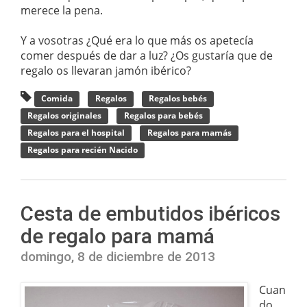
merece la pena.
Y a vosotras ¿Qué era lo que más os apetecía
comer después de dar a luz? ¿Os gustaría que de
regalo os llevaran jamón ibérico?
Comida
Regalos
Regalos bebés
Regalos originales
Regalos para bebés
Regalos para el hospital
Regalos para mamás
Regalos para recién Nacido
Cesta de embutidos ibéricos
de regalo para mamá
domingo, 8 de diciembre de 2013
Cuan
do