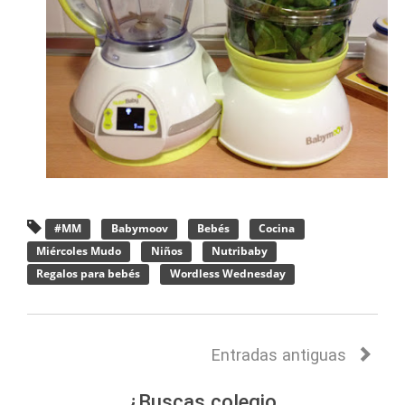
#MM
Babymoov
Bebés
Cocina
Miércoles Mudo
Niños
Nutribaby
Regalos para bebés
Wordless Wednesday
Entradas antiguas
¿Buscas colegio