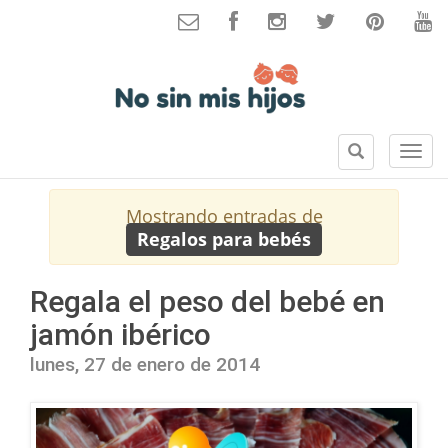
B
S
u
e
s
c
Mostrando entradas de
c
c
Regalos para bebés
a
i
r
o
n
Regala el peso del bebé en
e
jamón ibérico
s
lunes, 27 de enero de 2014