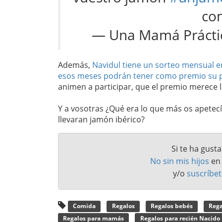
com
— Una Mamá Práctic
Además,
Navidul tiene un sorteo mensual e
esos meses podrán tener como premio su p
animen a participar, que el premio merece 
Y a vosotras ¿Qué era lo que más os apetec
llevaran jamón ibérico?
Si te ha gust
No sin mis hijos
e
y/o
suscríbet
Comida
Regalos
Regalos bebés
Rega
Regalos para mamás
Regalos para recién Nacido