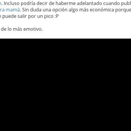
n
. Incluso podría decir de haberme adelantado cuando pub
para mamá
. Sin duda una opción algo más económica porqu
e puede salir por un pico :P
de lo más emotivo.