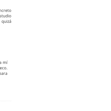
ncreto
studio
 quizá
 a mí
eco.
para