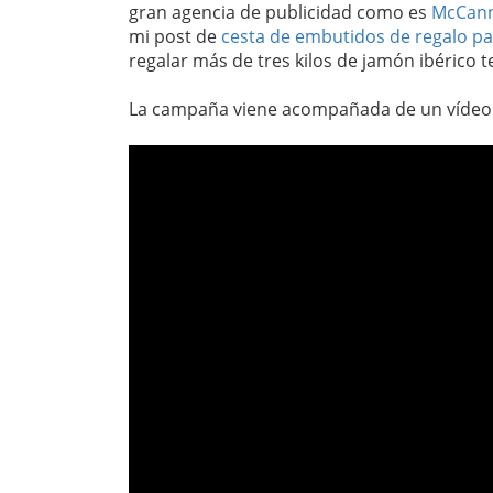
gran agencia de publicidad como es
McCan
mi post de
cesta de embutidos de regalo 
regalar más de tres kilos de jamón ibérico t
La campaña viene acompañada de un vídeo 