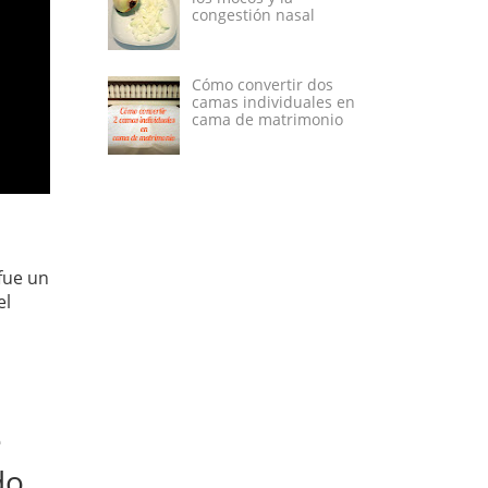
congestión nasal
Cómo convertir dos
camas individuales en
cama de matrimonio
fue un
el
e
do