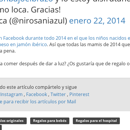
o loca. Gracias!
a (@nirosaniazul)
enero 22, 2014
n Facebook durante todo 2014 en el que los niños nacidos 
eso en jamón ibérico
. Así que todas las mamis de 2014 que
la pena.
ía comer después de dar a luz? ¿Os gustaría que de regalo o
ado este artículo compártelo y sigue
n
Instagram
,
Facebook
,
Twitter
,
Pinterest
e para recibir los artículos por Mail
los originales
Regalos para bebés
Regalos para el hospital