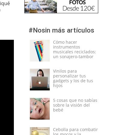
liqué
e
#Nosin más artículos
Cómo hacer
instrumentos
musicales reciclados:
un sonajero-tambor
Vinilos para
personalizar tus
gadgets y los de tus
hijos
5 cosas que no sabías
sobre la visión del
bebé
Cebolla para combatir
los mocos y la