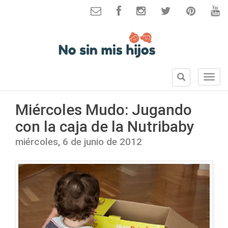
B
S
u
e
s
c
Miércoles Mudo: Jugando
c
c
a
con la caja de la Nutribaby
i
r
o
miércoles, 6 de junio de 2012
n
e
s