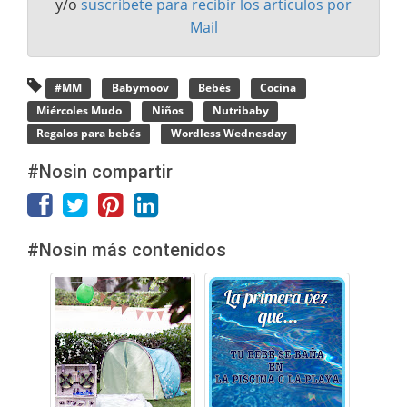
y/o
suscríbete para recibir los artículos por
Mail
#MM
Babymoov
Bebés
Cocina
Miércoles Mudo
Niños
Nutribaby
Regalos para bebés
Wordless Wednesday
#Nosin compartir
#Nosin más contenidos