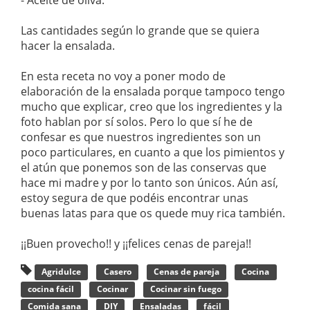
- Aceite de oliva.
Las cantidades según lo grande que se quiera
hacer la ensalada.
En esta receta no voy a poner modo de
elaboración de la ensalada porque tampoco tengo
mucho que explicar, creo que los ingredientes y la
foto hablan por sí solos. Pero lo que sí he de
confesar es que nuestros ingredientes son un
poco particulares, en cuanto a que los pimientos y
el atún que ponemos son de las conservas que
hace mi madre y por lo tanto son únicos. Aún así,
estoy segura de que podéis encontrar unas
buenas latas para que os quede muy rica también.
¡¡Buen provecho!! y ¡¡felices cenas de pareja!!
Agridulce
Casero
Cenas de pareja
Cocina
cocina fácil
Cocinar
Cocinar sin fuego
Comida sana
DIY
Ensaladas
fácil