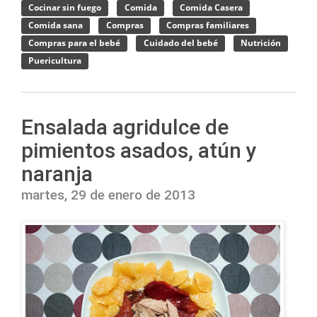
Cocinar sin fuego
Comida
Comida Casera
Comida sana
Compras
Compras familiares
Compras para el bebé
Cuidado del bebé
Nutrición
Puericultura
Ensalada agridulce de
pimientos asados, atún y
naranja
martes, 29 de enero de 2013