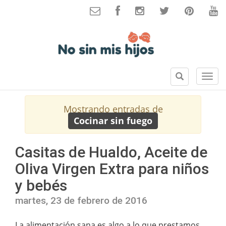
B
S
u
e
s
c
Mostrando entradas de
c
c
Cocinar sin fuego
a
i
r
o
n
Casitas de Hualdo, Aceite de
e
Oliva Virgen Extra para niños
s
y bebés
martes, 23 de febrero de 2016
La alimentación sana es algo a lo que prestamos