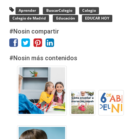
Aprender
BuscarColegio
Colegio
Colegio de Madrid
Educación
EDUCAR HOY
#Nosin compartir
#Nosin más contenidos