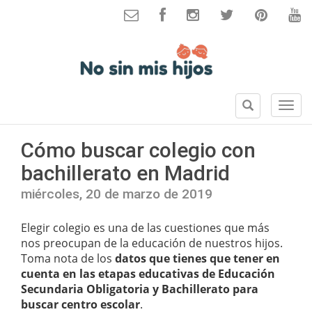
B
S
u
e
s
c
Cómo buscar colegio con
c
c
a
bachillerato en Madrid
i
r
o
miércoles, 20 de marzo de 2019
n
e
Elegir colegio es una de las cuestiones que más
s
nos preocupan de la educación de nuestros hijos.
Toma nota de los
datos que tienes que tener en
cuenta en las etapas educativas de Educación
Secundaria Obligatoria y Bachillerato para
buscar centro escolar
.