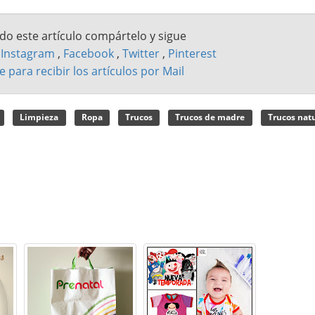
ado este artículo compártelo y sigue
n
Instagram
,
Facebook
,
Twitter
,
Pinterest
e para recibir los artículos por Mail
Limpieza
Ropa
Trucos
Trucos de madre
Trucos nat