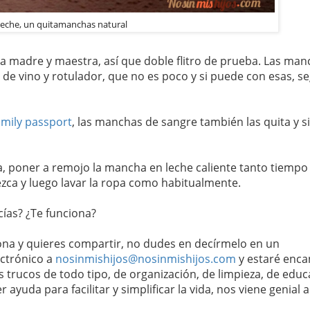
leche, un quitamanchas natural
 madre y maestra, así que doble flitro de prueba. Las man
de vino y rotulador, que no es poco y si puede con esas, s
amily passport
, las manchas de sangre también las quita y s
da, poner a remojo la mancha en leche caliente tanto tiemp
zca y luego lavar la ropa como habitualmente.
cías? ¿Te funciona?
iona y quieres compartir, no dudes en decírmelo en un
ectrónico a
nosinmishijos@nosinmishijos.com
y estaré enca
s trucos de todo tipo, de organización, de limpieza, de educ
 ayuda para facilitar y simplificar la vida, nos viene genial a