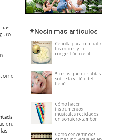
chas
#Nosin más artículos
eguro
Cebolla para combatir
los mocos y la
congestión nasal
in
5 cosas que no sabías
o como
sobre la visión del
bebé
Cómo hacer
instrumentos
musicales reciclados:
ntada
un sonajero-tambor
ación,
 las
Cómo convertir dos
camas individuales en