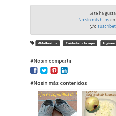
Si te ha gust
No sin mis hijos
e
y/o
suscríbet
#Mothertips
Cuidado de la ropa
Higiene
#Nosin compartir
#Nosin más contenidos