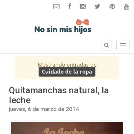
B
S
u
e
s
c
Mostrando entradas de
c
c
Cuidado de la ropa
a
i
r
o
n
Quitamanchas natural, la
e
leche
s
jueves, 6 de marzo de 2014