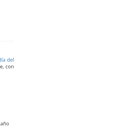
día del
e, con
 año