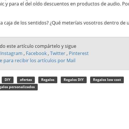
tonic y para el del oído descuentos en productos de audio. Po
la caja de los sentidos? ¿Qué meteríais vosotros dentro de 
ado este artículo compártelo y sigue
n
Instagram
,
Facebook
,
Twitter
,
Pinterest
e para recibir los artículos por Mail
DIY
ofertas
Regalos
Regalos DIY
Regalos low cost
alos personalizados