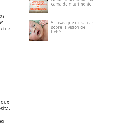
cama de matrimonio
dos
os
5 cosas que no sabías
sobre la visión del
o fue
bebé
a
a
s que
sita.
nes