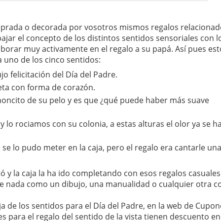
omprada o decorada por vosotros mismos regalos relaciona
ajar el concepto de los distintos sentidos sensoriales con l
aborar muy activamente en el regalo a su papá. Así pues est
 uno de los cinco sentidos:
jo felicitación del Día del Padre.
leta con forma de corazón.
honcito de su pelo y es que ¿qué puede haber más suave
 lo rociamos con su colonia, a estas alturas el olor ya se h
o se lo pudo meter en la caja, pero el regalo era cantarle un
stó y la caja la ha ido completando con esos regalos casuale
de nada como un dibujo, una manualidad o cualquier otra co
ja de los sentidos para el Día del Padre, en la web de Cupo
es para el regalo del sentido de la vista tienen descuento en