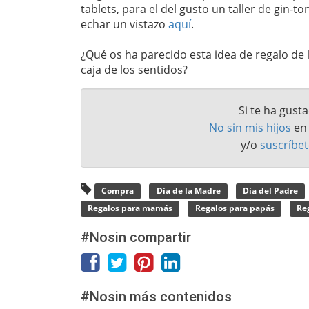
tablets, para el del gusto un taller de gin-
echar un vistazo
aquí
.
¿Qué os ha parecido esta idea de regalo de 
caja de los sentidos?
Si te ha gust
No sin mis hijos
e
y/o
suscríbet
Compra
Día de la Madre
Día del Padre
Regalos para mamás
Regalos para papás
Reg
#Nosin compartir
#Nosin más contenidos