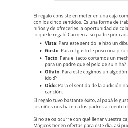
El regalo consiste en meter en una caja c
con los cinco sentidos. Es una forma de trab
niños y de ofrecerles la oportunidad de col
lo que le regaló Carmen a su padre por cada
Vista
: Para este sentido le hizo un dibu
Gusto
: Para el gusto le puso una piru
Tacto
: Para el tacto cortamos un mec
para un padre que el pelo de su niña?
Olfato
: Para este cogimos un algodón y
ido :P
Oído
: Para el sentido de la audición n
canción.
El regalo tuvo bastante éxito, al papá le gu
los niños nos hacen a los padres a cuento 
Si no se os ocurre con qué llenar vuestra ca
Mágicos tienen ofertas para este día, así pu