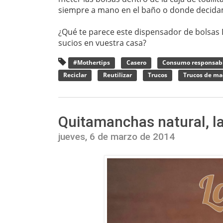
siempre a mano en el baño o donde decida
¿Qué te parece este dispensador de bolsas D
sucios en vuestra casa?
#Mothertips
Casero
Consumo responsab
Reciclar
Reutilizar
Trucos
Trucos de m
Quitamanchas natural, la
jueves, 6 de marzo de 2014