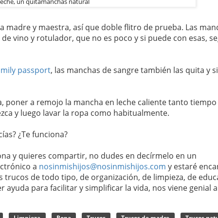
leche, un quitamanchas natural
 madre y maestra, así que doble flitro de prueba. Las man
de vino y rotulador, que no es poco y si puede con esas, s
amily passport
, las manchas de sangre también las quita y s
da, poner a remojo la mancha en leche caliente tanto tiemp
zca y luego lavar la ropa como habitualmente.
cías? ¿Te funciona?
iona y quieres compartir, no dudes en decírmelo en un
ectrónico a
nosinmishijos@nosinmishijos.com
y estaré enca
s trucos de todo tipo, de organización, de limpieza, de educ
 ayuda para facilitar y simplificar la vida, nos viene genial a