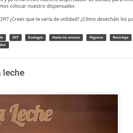
mos colocar nuestro dispensador.
IY? ¿Crees que te sería de utilidad? ¿Cómo desecháis los p
le
DIY
Ecología
Hazlo tú mismo
Higiene
Reciclaje
adre
 leche