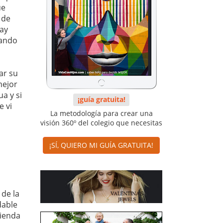
ue
 de
hay
uando
ar su
mejor
ua y si
¡guía gratuita!
e vi
La metodología para crear una
visión 360º del colegio que necesitas
¡SÍ, QUIERO MI GUÍA GRATUITA!
 de la
dable
ienda