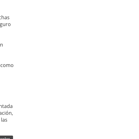
chas
eguro
in
o como
ntada
ación,
 las