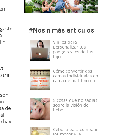
 en
 gasto
#Nosin más artículos
a
 ni
Vinilos para
personalizar tus
gadgets y los de tus
hijos
r
 WC
Cómo convertir dos
stra
camas individuales en
cama de matrimonio
 son
5 cosas que no sabías
an
sobre la visión del
sa de
bebé
al,
o hay
Cebolla para combatir
los mocos y la