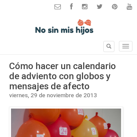
B
S
u
e
s
c
Cómo hacer un calendario
c
c
a
de adviento con globos y
i
r
o
mensajes de afecto
n
e
viernes, 29 de noviembre de 2013
s