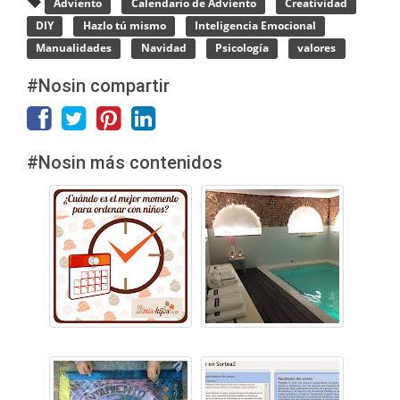
Adviento
Calendario de Adviento
Creatividad
DIY
Hazlo tú mismo
Inteligencia Emocional
Manualidades
Navidad
Psicología
valores
#Nosin compartir
#Nosin más contenidos