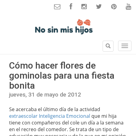
B
S
u
e
s
c
Cómo hacer flores de
c
c
a
gominolas para una fiesta
i
r
o
bonita
n
e
jueves, 31 de mayo de 2012
s
Se acercaba el último día de la actividad
extraescolar Inteligencia Emocional
que mi hija
tiene con compañeros del cole un día a la semana
en el recreo del comedor. Se trata de un tipo de