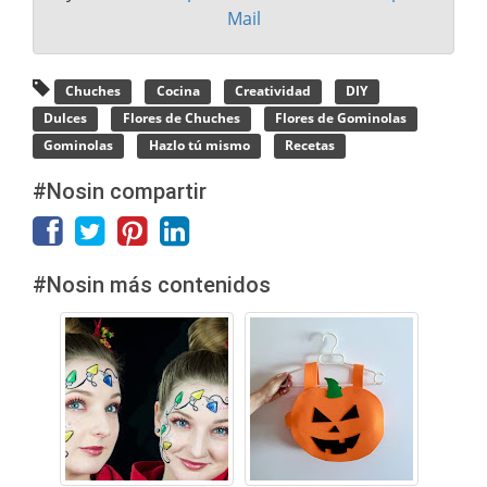
Mail
Chuches
Cocina
Creatividad
DIY
Dulces
Flores de Chuches
Flores de Gominolas
Gominolas
Hazlo tú mismo
Recetas
#Nosin compartir
#Nosin más contenidos