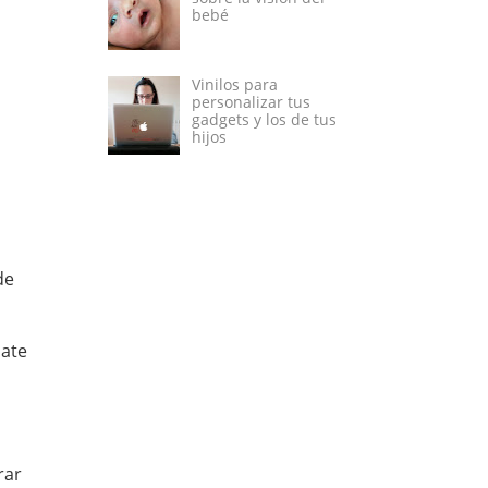
bebé
Vinilos para
personalizar tus
gadgets y los de tus
hijos
de
late
rar