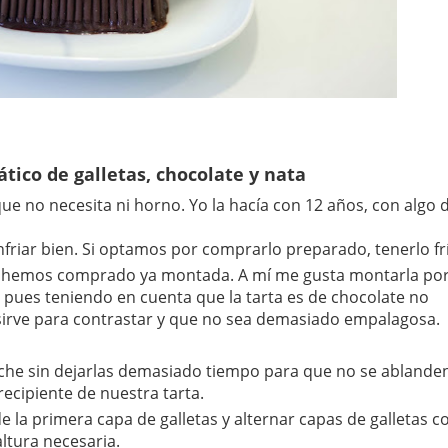
ático de galletas, chocolate y nata
que no necesita ni horno. Yo la hacía con 12 años, con algo 
friar bien. Si optamos por comprarlo preparado, tenerlo fr
i la hemos comprado ya montada. A mí me gusta montarla po
 pues teniendo en cuenta que la tarta es de chocolate no
 sirve para contrastar y que no sea demasiado empalagosa.
eche sin dejarlas demasiado tiempo para que no se ablande
recipiente de nuestra tarta.
 la primera capa de galletas y alternar capas de galletas c
altura necesaria.